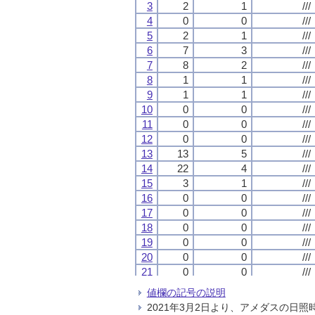
3
3
3
3
2
2
2
2
1
1
1
1
///
///
///
///
4
4
4
4
0
0
0
0
0
0
0
0
///
///
///
///
5
5
5
5
2
2
2
2
1
1
1
1
///
///
///
///
6
6
6
6
7
7
7
7
3
3
3
3
///
///
///
///
7
7
7
7
8
8
8
8
2
2
2
2
///
///
///
///
8
8
8
8
1
1
1
1
1
1
1
1
///
///
///
///
9
9
9
9
1
1
1
1
1
1
1
1
///
///
///
///
10
10
10
10
0
0
0
0
0
0
0
0
///
///
///
///
11
11
11
11
0
0
0
0
0
0
0
0
///
///
///
///
12
12
12
12
0
0
0
0
0
0
0
0
///
///
///
///
13
13
13
13
13
13
13
13
5
5
5
5
///
///
///
///
14
14
14
14
22
22
22
22
4
4
4
4
///
///
///
///
15
15
15
15
3
3
3
3
1
1
1
1
///
///
///
///
16
16
16
16
0
0
0
0
0
0
0
0
///
///
///
///
17
17
17
17
0
0
0
0
0
0
0
0
///
///
///
///
18
18
18
18
0
0
0
0
0
0
0
0
///
///
///
///
19
19
19
19
0
0
0
0
0
0
0
0
///
///
///
///
20
20
20
20
0
0
0
0
0
0
0
0
///
///
///
///
21
21
21
21
0
0
0
0
0
0
0
0
///
///
///
///
22
22
22
22
0
0
0
0
0
0
0
0
///
///
///
///
値欄の記号の説明
23
23
23
23
0
0
0
0
0
0
0
0
///
///
///
///
2021年3月2日より、アメダスの