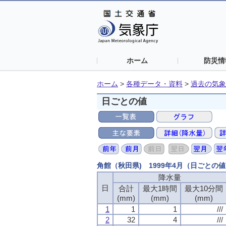
ホーム
防災情
ホーム
>
各種データ・資料
>
過去の気象
日ごとの値
角館（秋田県) 1999年4月（日ごとの
降水量
降水量
降水量
降水量
日
日
日
日
合計
合計
合計
合計
最大1時間
最大1時間
最大1時間
最大1時間
最大10分間
最大10分間
最大10分間
最大10分間
(mm)
(mm)
(mm)
(mm)
(mm)
(mm)
(mm)
(mm)
(mm)
(mm)
(mm)
(mm)
1
1
1
1
1
1
1
1
1
1
1
1
///
///
///
///
2
2
2
2
32
32
32
32
4
4
4
4
///
///
///
///