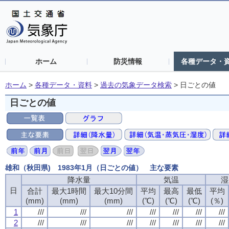
ホーム
防災情報
各種データ・
ホーム
>
各種データ・資料
>
過去の気象データ検索
>
日ごとの値
日ごとの値
雄和（秋田県) 1983年1月（日ごとの値） 主な要素
降水量
気温
湿
日
合計
最大1時間
最大10分間
平均
最高
最低
平均
(mm)
(mm)
(mm)
(℃)
(℃)
(℃)
(％)
1
///
///
///
///
///
///
///
2
///
///
///
///
///
///
///