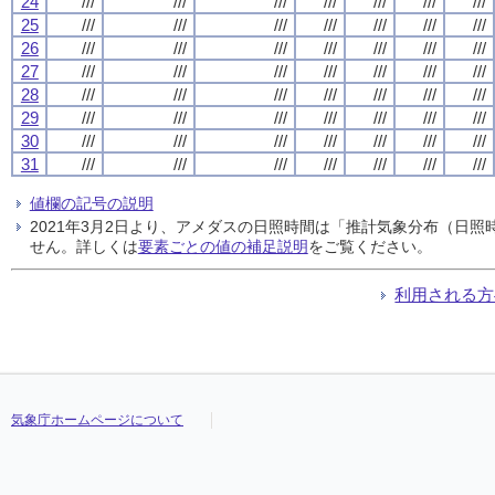
24
///
///
///
///
///
///
///
25
///
///
///
///
///
///
///
26
///
///
///
///
///
///
///
27
///
///
///
///
///
///
///
28
///
///
///
///
///
///
///
29
///
///
///
///
///
///
///
30
///
///
///
///
///
///
///
31
///
///
///
///
///
///
///
値欄の記号の説明
2021年3月2日より、アメダスの日照時間は「推計気象分布（日
せん。詳しくは
要素ごとの値の補足説明
をご覧ください。
利用される方
気象庁ホームページについて