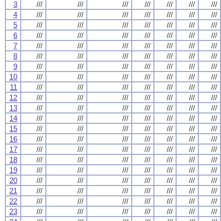
3
///
///
///
///
///
///
///
4
///
///
///
///
///
///
///
5
///
///
///
///
///
///
///
6
///
///
///
///
///
///
///
7
///
///
///
///
///
///
///
8
///
///
///
///
///
///
///
9
///
///
///
///
///
///
///
10
///
///
///
///
///
///
///
11
///
///
///
///
///
///
///
12
///
///
///
///
///
///
///
13
///
///
///
///
///
///
///
14
///
///
///
///
///
///
///
15
///
///
///
///
///
///
///
16
///
///
///
///
///
///
///
17
///
///
///
///
///
///
///
18
///
///
///
///
///
///
///
19
///
///
///
///
///
///
///
20
///
///
///
///
///
///
///
21
///
///
///
///
///
///
///
22
///
///
///
///
///
///
///
23
///
///
///
///
///
///
///