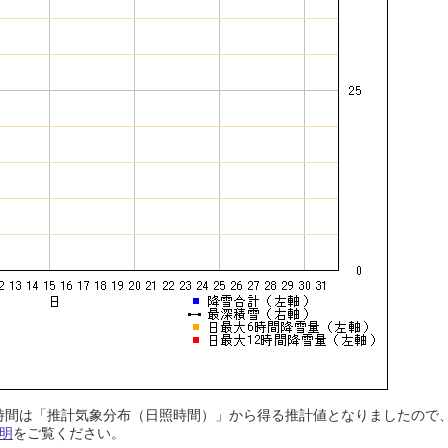
日照時間は「推計気象分布（日照時間）」から得る推計値となりましたの
明
をご覧ください。