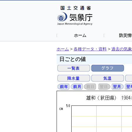
ホーム
防災情
ホーム
>
各種データ・資料
>
過去の気象
日ごとの値