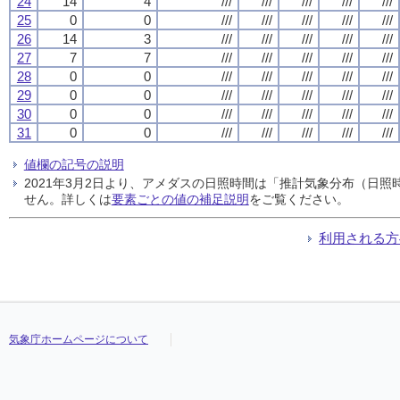
24
14
4
///
///
///
///
///
25
0
0
///
///
///
///
///
26
14
3
///
///
///
///
///
27
7
7
///
///
///
///
///
28
0
0
///
///
///
///
///
29
0
0
///
///
///
///
///
30
0
0
///
///
///
///
///
31
0
0
///
///
///
///
///
値欄の記号の説明
2021年3月2日より、アメダスの日照時間は「推計気象分布（日
せん。詳しくは
要素ごとの値の補足説明
をご覧ください。
利用される方
気象庁ホームページについて