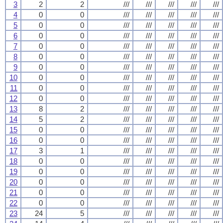
3
2
2
///
///
///
///
///
4
0
0
///
///
///
///
///
5
0
0
///
///
///
///
///
6
0
0
///
///
///
///
///
7
0
0
///
///
///
///
///
8
0
0
///
///
///
///
///
9
0
0
///
///
///
///
///
10
0
0
///
///
///
///
///
11
0
0
///
///
///
///
///
12
0
0
///
///
///
///
///
13
8
2
///
///
///
///
///
14
5
2
///
///
///
///
///
15
0
0
///
///
///
///
///
16
0
0
///
///
///
///
///
17
3
1
///
///
///
///
///
18
0
0
///
///
///
///
///
19
0
0
///
///
///
///
///
20
0
0
///
///
///
///
///
21
0
0
///
///
///
///
///
22
0
0
///
///
///
///
///
23
24
5
///
///
///
///
///