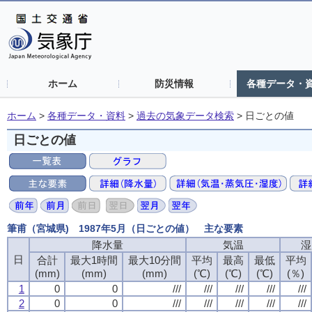
ホーム
防災情報
各種データ・
ホーム
>
各種データ・資料
>
過去の気象データ検索
>
日ごとの値
日ごとの値
筆甫（宮城県) 1987年5月（日ごとの値） 主な要素
降水量
気温
湿
日
合計
最大1時間
最大10分間
平均
最高
最低
平均
(mm)
(mm)
(mm)
(℃)
(℃)
(℃)
(％)
1
0
0
///
///
///
///
///
2
0
0
///
///
///
///
///