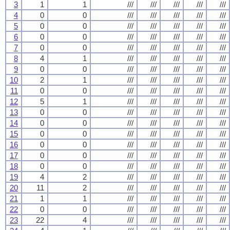
3
1
1
///
///
///
///
///
4
0
0
///
///
///
///
///
5
0
0
///
///
///
///
///
6
0
0
///
///
///
///
///
7
0
0
///
///
///
///
///
8
4
1
///
///
///
///
///
9
0
0
///
///
///
///
///
10
2
1
///
///
///
///
///
11
0
0
///
///
///
///
///
12
5
1
///
///
///
///
///
13
0
0
///
///
///
///
///
14
0
0
///
///
///
///
///
15
0
0
///
///
///
///
///
16
0
0
///
///
///
///
///
17
0
0
///
///
///
///
///
18
0
0
///
///
///
///
///
19
4
2
///
///
///
///
///
20
11
2
///
///
///
///
///
21
1
1
///
///
///
///
///
22
0
0
///
///
///
///
///
23
22
4
///
///
///
///
///