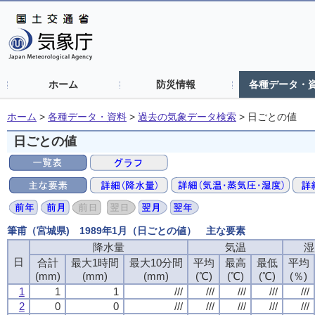
ホーム
防災情報
各種データ・
ホーム
>
各種データ・資料
>
過去の気象データ検索
>
日ごとの値
日ごとの値
筆甫（宮城県) 1989年1月（日ごとの値） 主な要素
降水量
気温
湿
日
合計
最大1時間
最大10分間
平均
最高
最低
平均
(mm)
(mm)
(mm)
(℃)
(℃)
(℃)
(％)
1
1
1
///
///
///
///
///
2
0
0
///
///
///
///
///