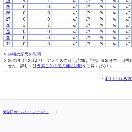
24
4
1
///
///
///
///
///
25
0
0
///
///
///
///
///
26
0
0
///
///
///
///
///
27
0
0
///
///
///
///
///
28
3
1
///
///
///
///
///
29
0
0
///
///
///
///
///
30
0
0
///
///
///
///
///
31
0
0
///
///
///
///
///
値欄の記号の説明
2021年3月2日より、アメダスの日照時間は「推計気象分布（日
せん。詳しくは
要素ごとの値の補足説明
をご覧ください。
利用される方
気象庁ホームページについて