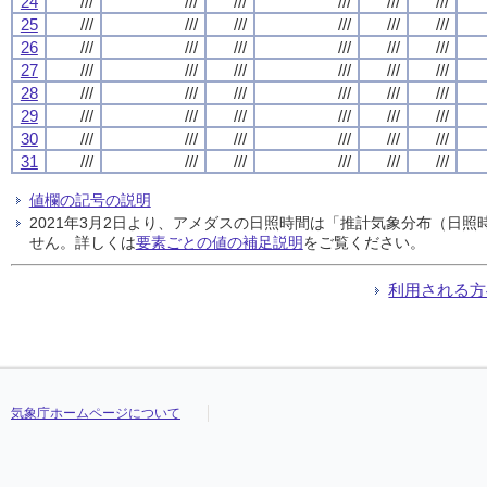
24
///
///
///
///
///
///
25
///
///
///
///
///
///
26
///
///
///
///
///
///
27
///
///
///
///
///
///
28
///
///
///
///
///
///
29
///
///
///
///
///
///
30
///
///
///
///
///
///
31
///
///
///
///
///
///
値欄の記号の説明
2021年3月2日より、アメダスの日照時間は「推計気象分布（日
せん。詳しくは
要素ごとの値の補足説明
をご覧ください。
利用される方
気象庁ホームページについて