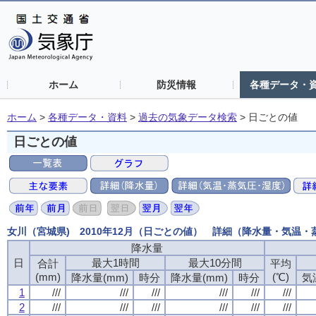
ホーム
防災情報
各種データ・
ホーム
>
各種データ・資料
>
過去の気象データ検索
>
日ごとの値
日ごとの値
女川（宮城県) 2010年12月（日ごとの値） 詳細（降水量・気温
降水量
日
最大1時間
最大10分間
合計
平均
(mm)
(℃)
降水量(mm)
時分
降水量(mm)
時分
気
1
///
///
///
///
///
///
2
///
///
///
///
///
///