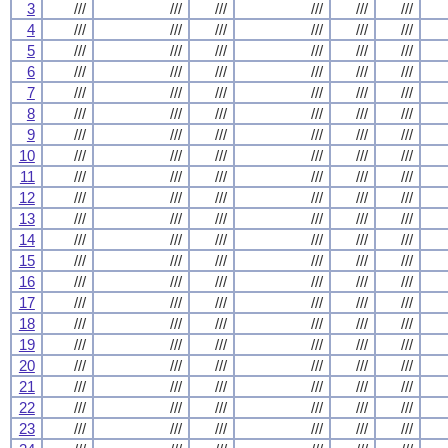
3
///
///
///
///
///
///
4
///
///
///
///
///
///
5
///
///
///
///
///
///
6
///
///
///
///
///
///
7
///
///
///
///
///
///
8
///
///
///
///
///
///
9
///
///
///
///
///
///
10
///
///
///
///
///
///
11
///
///
///
///
///
///
12
///
///
///
///
///
///
13
///
///
///
///
///
///
14
///
///
///
///
///
///
15
///
///
///
///
///
///
16
///
///
///
///
///
///
17
///
///
///
///
///
///
18
///
///
///
///
///
///
19
///
///
///
///
///
///
20
///
///
///
///
///
///
21
///
///
///
///
///
///
22
///
///
///
///
///
///
23
///
///
///
///
///
///