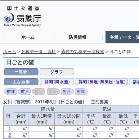
ホーム
防災情報
各種データ・
ホーム
>
各種データ・資料
>
過去の気象データ検索
>
日ごとの値
日ごとの値
女川（宮城県) 2011年5月（日ごとの値） 主な要素
降水量
気温
日
合計
最大1時間
最大10分間
平均
最高
最低
平
(mm)
(mm)
(mm)
(℃)
(℃)
(℃)
(
1
///
///
///
///
///
///
2
///
///
///
///
///
///