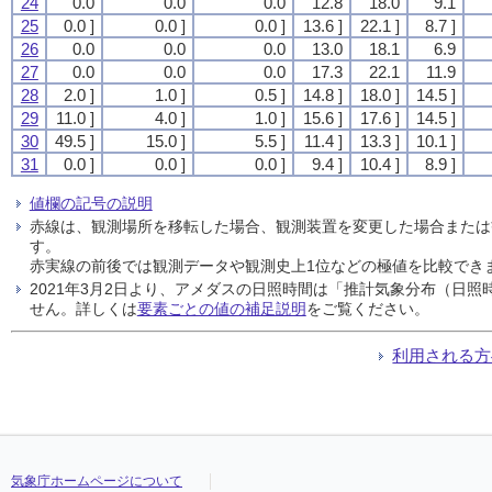
24
0.0
0.0
0.0
12.8
18.0
9.1
25
0.0 ]
0.0 ]
0.0 ]
13.6 ]
22.1 ]
8.7 ]
26
0.0
0.0
0.0
13.0
18.1
6.9
27
0.0
0.0
0.0
17.3
22.1
11.9
28
2.0 ]
1.0 ]
0.5 ]
14.8 ]
18.0 ]
14.5 ]
29
11.0 ]
4.0 ]
1.0 ]
15.6 ]
17.6 ]
14.5 ]
30
49.5 ]
15.0 ]
5.5 ]
11.4 ]
13.3 ]
10.1 ]
31
0.0 ]
0.0 ]
0.0 ]
9.4 ]
10.4 ]
8.9 ]
値欄の記号の説明
赤線は、観測場所を移転した場合、観測装置を変更した場合または
す。
赤実線の前後では観測データや観測史上1位などの極値を比較でき
2021年3月2日より、アメダスの日照時間は「推計気象分布（日
せん。詳しくは
要素ごとの値の補足説明
をご覧ください。
利用される方
気象庁ホームページについて