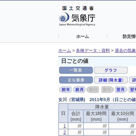
ホーム
防災情
ホーム
>
各種データ・資料
>
過去の気象
日ごとの値
女川（宮城県) 2011年5月（日ごとの
降水量
降水量
降水量
降水量
日
日
日
日
合計
合計
合計
合計
最大1時間
最大1時間
最大1時間
最大1時間
最大10分間
最大10分間
最大10分間
最大10分間
(mm)
(mm)
(mm)
(mm)
(mm)
(mm)
(mm)
(mm)
(mm)
(mm)
(mm)
(mm)
1
1
1
1
///
///
///
///
///
///
///
///
///
///
///
///
2
2
2
2
///
///
///
///
///
///
///
///
///
///
///
///