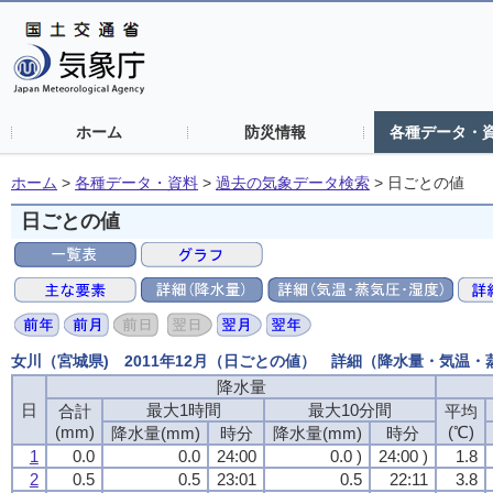
ホーム
防災情報
各種データ・
ホーム
>
各種データ・資料
>
過去の気象データ検索
>
日ごとの値
日ごとの値
女川（宮城県) 2011年12月（日ごとの値） 詳細（降水量・気温
降水量
降水量
降水量
降水量
日
日
日
日
最大1時間
最大1時間
最大1時間
最大1時間
最大10分間
最大10分間
最大10分間
最大10分間
合計
合計
合計
合計
平均
平均
平均
平均
(mm)
(mm)
(mm)
(mm)
(℃)
(℃)
(℃)
(℃)
降水量(mm)
降水量(mm)
降水量(mm)
降水量(mm)
時分
時分
時分
時分
降水量(mm)
降水量(mm)
降水量(mm)
降水量(mm)
時分
時分
時分
時分
1
1
1
1
0.0
0.0
0.0
0.0
0.0
0.0
0.0
0.0
24:00
24:00
24:00
24:00
0.0 )
0.0 )
0.0 )
0.0 )
24:00 )
24:00 )
24:00 )
24:00 )
1.8
1.8
1.8
1.8
2
2
2
2
0.5
0.5
0.5
0.5
0.5
0.5
0.5
0.5
23:01
23:01
23:01
23:01
0.5
0.5
0.5
0.5
22:11
22:11
22:11
22:11
3.8
3.8
3.8
3.8