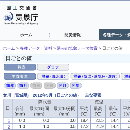
ホーム
防災情報
各種データ・
ホーム
>
各種データ・資料
>
過去の気象データ検索
>
日ごとの値
日ごとの値
女川（宮城県) 2012年5月（日ごとの値） 主な要素
降水量
気温
日
合計
最大1時間
最大10分間
平均
最高
最低
平
(mm)
(mm)
(mm)
(℃)
(℃)
(℃)
(％
1
0.0
0.0
0.0
18.4
22.5
14.4
/
2
1.0
1.0
0.5
17.2
21.9
14.4
/