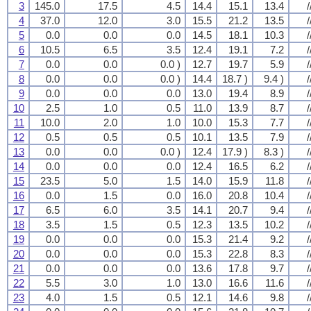
3
145.0
17.5
4.5
14.4
15.1
13.4
/
4
37.0
12.0
3.0
15.5
21.2
13.5
/
5
0.0
0.0
0.0
14.5
18.1
10.3
/
6
10.5
6.5
3.5
12.4
19.1
7.2
/
7
0.0
0.0
0.0 )
12.7
19.7
5.9
/
8
0.0
0.0
0.0 )
14.4
18.7 )
9.4 )
/
9
0.0
0.0
0.0
13.0
19.4
8.9
/
10
2.5
1.0
0.5
11.0
13.9
8.7
/
11
10.0
2.0
1.0
10.0
15.3
7.7
/
12
0.5
0.5
0.5
10.1
13.5
7.9
/
13
0.0
0.0
0.0 )
12.4
17.9 )
8.3 )
/
14
0.0
0.0
0.0
12.4
16.5
6.2
/
15
23.5
5.0
1.5
14.0
15.9
11.8
/
16
0.0
1.5
0.0
16.0
20.8
10.4
/
17
6.5
6.0
3.5
14.1
20.7
9.4
/
18
3.5
1.5
0.5
12.3
13.5
10.2
/
19
0.0
0.0
0.0
15.3
21.4
9.2
/
20
0.0
0.0
0.0
15.3
22.8
8.3
/
21
0.0
0.0
0.0
13.6
17.8
9.7
/
22
5.5
3.0
1.0
13.0
16.6
11.6
/
23
4.0
1.5
0.5
12.1
14.6
9.8
/