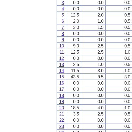
3
0.0
0.0
0.0
4
0.0
0.0
0.0
5
12.5
2.0
0.5
6
2.0
1.0
0.5
7
3.0
1.5
0.5
8
0.0
0.0
0.0
9
0.0
0.0
0.0
10
9.0
2.5
0.5
11
12.5
2.5
1.0
12
0.0
0.0
0.0
13
2.5
1.0
0.5
14
11.5
3.0
1.0
15
43.5
9.5
3.0
16
0.0
0.0
0.0
17
0.0
0.0
0.0
18
0.0
0.0
0.0
19
0.0
0.0
0.0
20
18.5
4.0
1.0
21
3.5
2.5
0.5
22
0.0
0.0
0.0
23
0.0
0.0
0.0