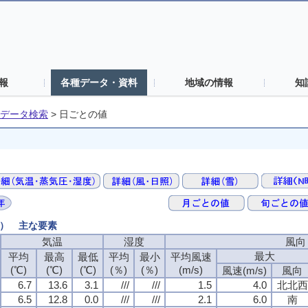
報
各種データ・資料
地域の情報
知
データ検索
>
日ごとの値
値） 主な要素
気温
湿度
風向
最大
平均
最高
最低
平均
最小
平均風速
(℃)
(℃)
(℃)
(％)
(％)
(m/s)
風速(m/s)
風向
6.7
13.6
3.1
///
///
1.5
4.0
北北西
6.5
12.8
0.0
///
///
2.1
6.0
南