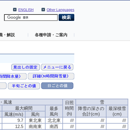
ENGLISH
Other Languages
識・解説
各種申請・ご案内
・風速
雪
日照
最大瞬間
時間
最多
降雪の深さの
最深積雪
(h)
風向
合計(cm)
(cm)
風速(m/s)
風向
9.7
東北東
北北東
///
///
///
12.5
南南東
南西
///
///
///