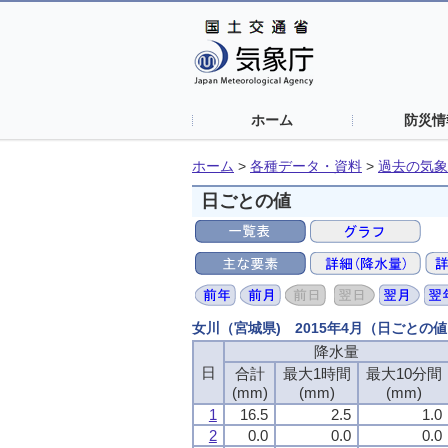
ホーム
防災情
ホーム
>
各種データ・資料
>
過去の気象
日ごとの値
女川（宮城県) 2015年4月（日ごとの
降水量
日
合計
最大1時間
最大10分間
(mm)
(mm)
(mm)
1
16.5
2.5
1.0
2
0.0
0.0
0.0