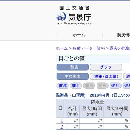
ホーム
防災情
ホーム
>
各種データ・資料
>
過去の気象
日ごとの値
温海岳（山形県) 2016年4月（日ごと
降水量
降水量
降水量
降水量
日
日
日
日
合計
合計
合計
合計
最大1時間
最大1時間
最大1時間
最大1時間
最大10分間
最大10分間
最大10分間
最大10分間
(mm)
(mm)
(mm)
(mm)
(mm)
(mm)
(mm)
(mm)
(mm)
(mm)
(mm)
(mm)
1
1
1
1
///
///
///
///
///
///
///
///
///
///
///
///
2
2
2
2
///
///
///
///
///
///
///
///
///
///
///
///