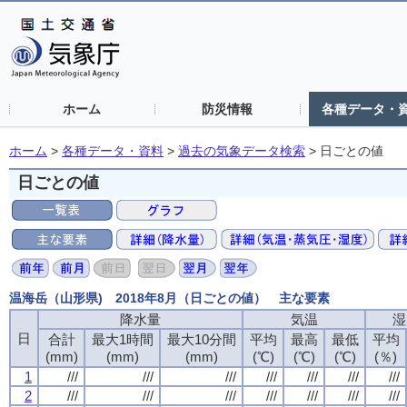
ホーム
防災情報
各種データ・
ホーム
>
各種データ・資料
>
過去の気象データ検索
>
日ごとの値
日ごとの値
温海岳（山形県) 2018年8月（日ごとの値） 主な要素
降水量
気温
湿
日
合計
最大1時間
最大10分間
平均
最高
最低
平均
(mm)
(mm)
(mm)
(℃)
(℃)
(℃)
(％)
1
///
///
///
///
///
///
///
2
///
///
///
///
///
///
///