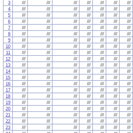
3
///
///
///
///
///
///
///
4
///
///
///
///
///
///
///
5
///
///
///
///
///
///
///
6
///
///
///
///
///
///
///
7
///
///
///
///
///
///
///
8
///
///
///
///
///
///
///
9
///
///
///
///
///
///
///
10
///
///
///
///
///
///
///
11
///
///
///
///
///
///
///
12
///
///
///
///
///
///
///
13
///
///
///
///
///
///
///
14
///
///
///
///
///
///
///
15
///
///
///
///
///
///
///
16
///
///
///
///
///
///
///
17
///
///
///
///
///
///
///
18
///
///
///
///
///
///
///
19
///
///
///
///
///
///
///
20
///
///
///
///
///
///
///
21
///
///
///
///
///
///
///
22
///
///
///
///
///
///
///
23
///
///
///
///
///
///
///