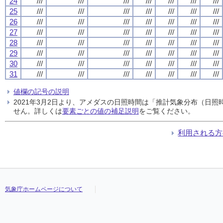
24
///
///
///
///
///
///
///
25
///
///
///
///
///
///
///
26
///
///
///
///
///
///
///
27
///
///
///
///
///
///
///
28
///
///
///
///
///
///
///
29
///
///
///
///
///
///
///
30
///
///
///
///
///
///
///
31
///
///
///
///
///
///
///
値欄の記号の説明
2021年3月2日より、アメダスの日照時間は「推計気象分布（日
せん。詳しくは
要素ごとの値の補足説明
をご覧ください。
利用される方
気象庁ホームページについて