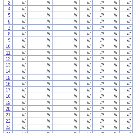
3
///
///
///
///
///
///
///
4
///
///
///
///
///
///
///
5
///
///
///
///
///
///
///
6
///
///
///
///
///
///
///
7
///
///
///
///
///
///
///
8
///
///
///
///
///
///
///
9
///
///
///
///
///
///
///
10
///
///
///
///
///
///
///
11
///
///
///
///
///
///
///
12
///
///
///
///
///
///
///
13
///
///
///
///
///
///
///
14
///
///
///
///
///
///
///
15
///
///
///
///
///
///
///
16
///
///
///
///
///
///
///
17
///
///
///
///
///
///
///
18
///
///
///
///
///
///
///
19
///
///
///
///
///
///
///
20
///
///
///
///
///
///
///
21
///
///
///
///
///
///
///
22
///
///
///
///
///
///
///
23
///
///
///
///
///
///
///