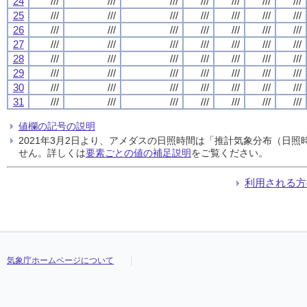
24
///
///
///
///
///
///
///
25
///
///
///
///
///
///
///
26
///
///
///
///
///
///
///
27
///
///
///
///
///
///
///
28
///
///
///
///
///
///
///
29
///
///
///
///
///
///
///
30
///
///
///
///
///
///
///
31
///
///
///
///
///
///
///
値欄の記号の説明
2021年3月2日より、アメダスの日照時間は「推計気象分布（日
せん。詳しくは
要素ごとの値の補足説明
をご覧ください。
利用される方
気象庁ホームページについて