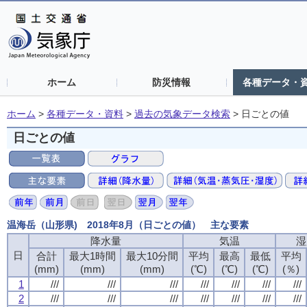
ホーム
防災情報
各種データ・
ホーム
>
各種データ・資料
>
過去の気象データ検索
>
日ごとの値
日ごとの値
温海岳（山形県) 2018年8月（日ごとの値） 主な要素
降水量
気温
湿
日
合計
最大1時間
最大10分間
平均
最高
最低
平均
(mm)
(mm)
(mm)
(℃)
(℃)
(℃)
(％)
1
///
///
///
///
///
///
///
2
///
///
///
///
///
///
///