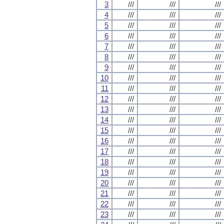
3
///
///
///
4
///
///
///
5
///
///
///
6
///
///
///
7
///
///
///
8
///
///
///
9
///
///
///
10
///
///
///
11
///
///
///
12
///
///
///
13
///
///
///
14
///
///
///
15
///
///
///
16
///
///
///
17
///
///
///
18
///
///
///
19
///
///
///
20
///
///
///
21
///
///
///
22
///
///
///
23
///
///
///