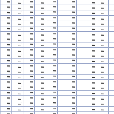
///
///
///
///
///
///
///
///
///
///
///
///
///
///
///
///
///
///
///
///
///
///
///
///
///
///
///
///
///
///
///
///
///
///
///
///
///
///
///
///
///
///
///
///
///
///
///
///
///
///
///
///
///
///
///
///
///
///
///
///
///
///
///
///
///
///
///
///
///
///
///
///
///
///
///
///
///
///
///
///
///
///
///
///
///
///
///
///
///
///
///
///
///
///
///
///
///
///
///
///
///
///
///
///
///
///
///
///
///
///
///
///
///
///
///
///
///
///
///
///
///
///
///
///
///
///
///
///
///
///
///
///
///
///
///
///
///
///
///
///
///
///
///
///
///
///
///
///
///
///
///
///
///
///
///
///
///
///
///
///
///
///
///
///
///
///
///
///