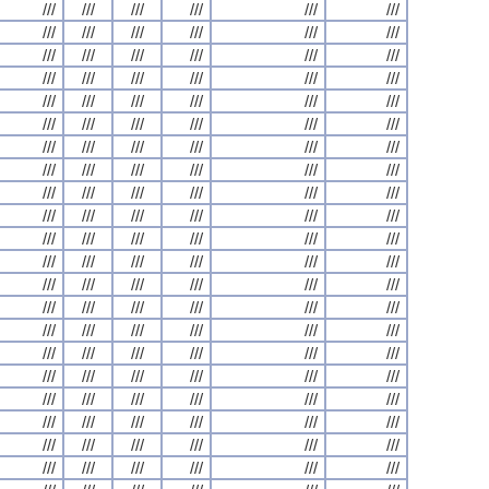
///
///
///
///
///
///
///
///
///
///
///
///
///
///
///
///
///
///
///
///
///
///
///
///
///
///
///
///
///
///
///
///
///
///
///
///
///
///
///
///
///
///
///
///
///
///
///
///
///
///
///
///
///
///
///
///
///
///
///
///
///
///
///
///
///
///
///
///
///
///
///
///
///
///
///
///
///
///
///
///
///
///
///
///
///
///
///
///
///
///
///
///
///
///
///
///
///
///
///
///
///
///
///
///
///
///
///
///
///
///
///
///
///
///
///
///
///
///
///
///
///
///
///
///
///
///