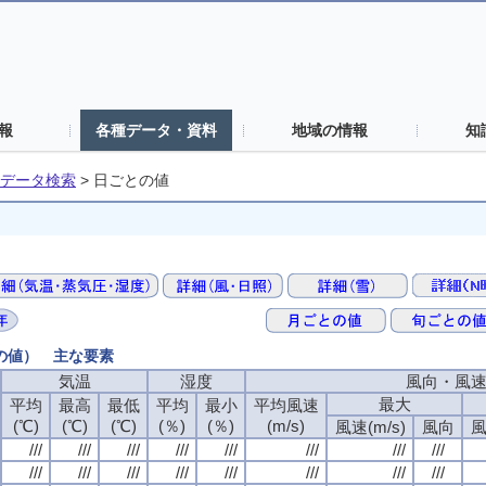
報
各種データ・資料
地域の情報
知
データ検索
>
日ごとの値
との値） 主な要素
気温
湿度
風向・風
最大
平均
最高
最低
平均
最小
平均風速
(℃)
(℃)
(℃)
(％)
(％)
(m/s)
風速(m/s)
風向
風
///
///
///
///
///
///
///
///
///
///
///
///
///
///
///
///