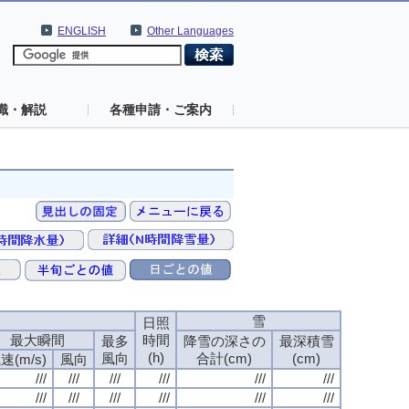
ENGLISH
Other Languages
識・解説
各種申請・ご案内
速
雪
日照
最大瞬間
時間
最多
降雪の深さの
最深積雪
(h)
風向
合計(cm)
(cm)
速(m/s)
風向
///
///
///
///
///
///
///
///
///
///
///
///