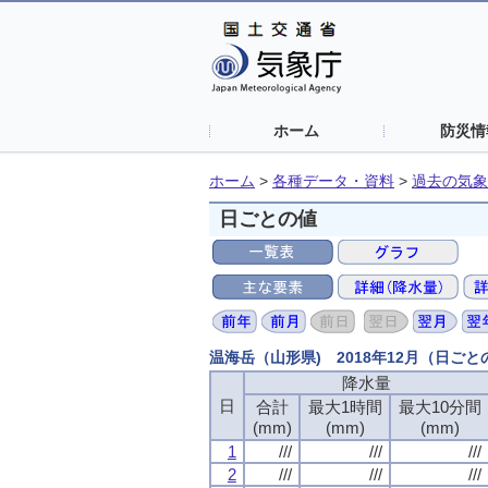
ホーム
防災情
ホーム
>
各種データ・資料
>
過去の気象
日ごとの値
温海岳（山形県) 2018年12月（日ご
降水量
日
合計
最大1時間
最大10分間
(mm)
(mm)
(mm)
1
///
///
///
2
///
///
///