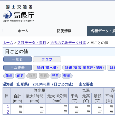
ホーム
防災情報
各種データ・
ホーム
>
各種データ・資料
>
過去の気象データ検索
>
日ごとの値
日ごとの値
温海岳（山形県) 2019年6月（日ごとの値） 主な要素
降水量
気温
湿
日
合計
最大1時間
最大10分間
平均
最高
最低
平均
(mm)
(mm)
(mm)
(℃)
(℃)
(℃)
(％)
1
///
///
///
///
///
///
///
2
///
///
///
///
///
///
///