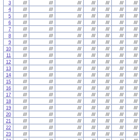
3
///
///
///
///
///
///
///
4
///
///
///
///
///
///
///
5
///
///
///
///
///
///
///
6
///
///
///
///
///
///
///
7
///
///
///
///
///
///
///
8
///
///
///
///
///
///
///
9
///
///
///
///
///
///
///
10
///
///
///
///
///
///
///
11
///
///
///
///
///
///
///
12
///
///
///
///
///
///
///
13
///
///
///
///
///
///
///
14
///
///
///
///
///
///
///
15
///
///
///
///
///
///
///
16
///
///
///
///
///
///
///
17
///
///
///
///
///
///
///
18
///
///
///
///
///
///
///
19
///
///
///
///
///
///
///
20
///
///
///
///
///
///
///
21
///
///
///
///
///
///
///
22
///
///
///
///
///
///
///
23
///
///
///
///
///
///
///