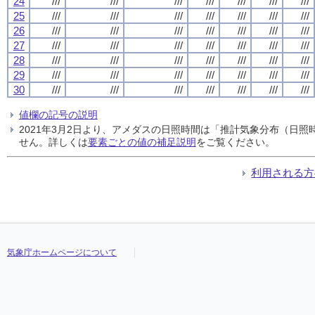
24
///
///
///
///
///
///
///
25
///
///
///
///
///
///
///
26
///
///
///
///
///
///
///
27
///
///
///
///
///
///
///
28
///
///
///
///
///
///
///
29
///
///
///
///
///
///
///
30
///
///
///
///
///
///
///
値欄の記号の説明
2021年3月2日より、アメダスの日照時間は「推計気象分布（日
せん。詳しくは
要素ごとの値の補足説明
をご覧ください。
利用される方
気象庁ホームページについて