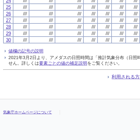
24
///
///
///
///
///
///
///
25
///
///
///
///
///
///
///
26
///
///
///
///
///
///
///
27
///
///
///
///
///
///
///
28
///
///
///
///
///
///
///
29
///
///
///
///
///
///
///
30
///
///
///
///
///
///
///
値欄の記号の説明
2021年3月2日より、アメダスの日照時間は「推計気象分布（日
せん。詳しくは
要素ごとの値の補足説明
をご覧ください。
利用される方
気象庁ホームページについて