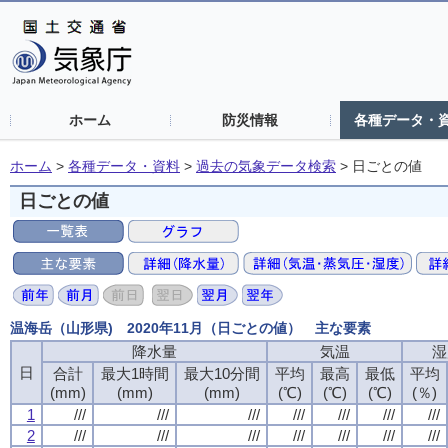
ホーム
防災情報
各種データ・
ホーム
>
各種データ・資料
>
過去の気象データ検索
>
日ごとの値
日ごとの値
温海岳（山形県) 2020年11月（日ごとの値） 主な要素
降水量
気温
湿
日
合計
最大1時間
最大10分間
平均
最高
最低
平均
(mm)
(mm)
(mm)
(℃)
(℃)
(℃)
(％)
1
///
///
///
///
///
///
///
2
///
///
///
///
///
///
///