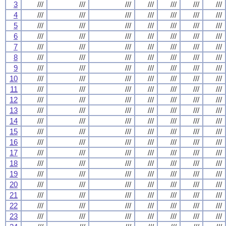
3
///
///
///
///
///
///
///
4
///
///
///
///
///
///
///
5
///
///
///
///
///
///
///
6
///
///
///
///
///
///
///
7
///
///
///
///
///
///
///
8
///
///
///
///
///
///
///
9
///
///
///
///
///
///
///
10
///
///
///
///
///
///
///
11
///
///
///
///
///
///
///
12
///
///
///
///
///
///
///
13
///
///
///
///
///
///
///
14
///
///
///
///
///
///
///
15
///
///
///
///
///
///
///
16
///
///
///
///
///
///
///
17
///
///
///
///
///
///
///
18
///
///
///
///
///
///
///
19
///
///
///
///
///
///
///
20
///
///
///
///
///
///
///
21
///
///
///
///
///
///
///
22
///
///
///
///
///
///
///
23
///
///
///
///
///
///
///