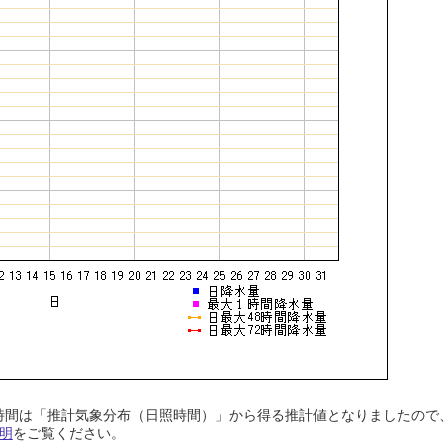
日照時間は「推計気象分布（日照時間）」から得る推計値となりましたの
明
をご覧ください。