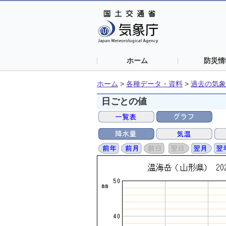
ホーム
防災情
ホーム
>
各種データ・資料
>
過去の気象
日ごとの値