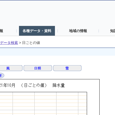
報
各種データ・資料
地域の情報
知
データ検索
>
日ごとの値