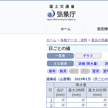
ホーム
防災情
ホーム
>
各種データ・資料
>
過去の気象
日ごとの値
温海岳（山形県) 2023年1月（日ごと
降水量
日
合計
最大1時間
最大10分間
(mm)
(mm)
(mm)
1
///
///
///
2
///
///
///