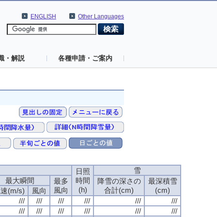
ENGLISH
Other Languages
識・解説
各種申請・ご案内
速
雪
日照
最大瞬間
時間
最多
降雪の深さの
最深積雪
(h)
風向
合計(cm)
(cm)
速(m/s)
風向
///
///
///
///
///
///
///
///
///
///
///
///