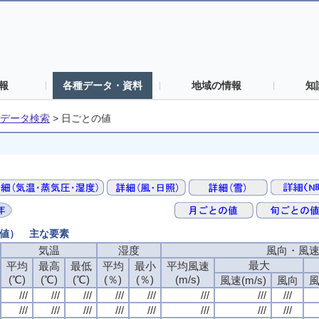
報
各種データ・資料
地域の情報
知
データ検索
>
日ごとの値
の値） 主な要素
気温
湿度
風向・風
最大
平均
最高
最低
平均
最小
平均風速
(℃)
(℃)
(℃)
(％)
(％)
(m/s)
風速(m/s)
風向
風
///
///
///
///
///
///
///
///
///
///
///
///
///
///
///
///