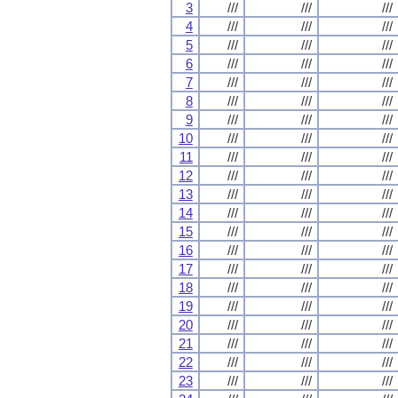
3
///
///
///
4
///
///
///
5
///
///
///
6
///
///
///
7
///
///
///
8
///
///
///
9
///
///
///
10
///
///
///
11
///
///
///
12
///
///
///
13
///
///
///
14
///
///
///
15
///
///
///
16
///
///
///
17
///
///
///
18
///
///
///
19
///
///
///
20
///
///
///
21
///
///
///
22
///
///
///
23
///
///
///