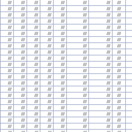
///
///
///
///
///
///
///
///
///
///
///
///
///
///
///
///
///
///
///
///
///
///
///
///
///
///
///
///
///
///
///
///
///
///
///
///
///
///
///
///
///
///
///
///
///
///
///
///
///
///
///
///
///
///
///
///
///
///
///
///
///
///
///
///
///
///
///
///
///
///
///
///
///
///
///
///
///
///
///
///
///
///
///
///
///
///
///
///
///
///
///
///
///
///
///
///
///
///
///
///
///
///
///
///
///
///
///
///
///
///
///
///
///
///
///
///
///
///
///
///
///
///
///
///
///
///
///
///
///
///
///
///
///
///
///
///
///
///
///
///
///
///
///
///
///
///
///
///
///
///
///
///
///
///
///
///
///
///
///
///
///
///
///
///
///
///
///
///