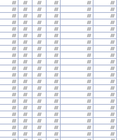
///
///
///
///
///
///
///
///
///
///
///
///
///
///
///
///
///
///
///
///
///
///
///
///
///
///
///
///
///
///
///
///
///
///
///
///
///
///
///
///
///
///
///
///
///
///
///
///
///
///
///
///
///
///
///
///
///
///
///
///
///
///
///
///
///
///
///
///
///
///
///
///
///
///
///
///
///
///
///
///
///
///
///
///
///
///
///
///
///
///
///
///
///
///
///
///
///
///
///
///
///
///
///
///
///
///
///
///
///
///
///
///
///
///
///
///
///
///
///
///
///
///
///
///
///
///