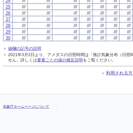
24
///
///
///
///
///
///
///
25
///
///
///
///
///
///
///
26
///
///
///
///
///
///
///
27
///
///
///
///
///
///
///
28
///
///
///
///
///
///
///
29
///
///
///
///
///
///
///
30
///
///
///
///
///
///
///
値欄の記号の説明
2021年3月2日より、アメダスの日照時間は「推計気象分布（日
せん。詳しくは
要素ごとの値の補足説明
をご覧ください。
利用される方
気象庁ホームページについて