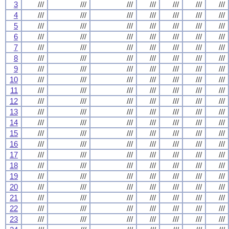
3
///
///
///
///
///
///
///
4
///
///
///
///
///
///
///
5
///
///
///
///
///
///
///
6
///
///
///
///
///
///
///
7
///
///
///
///
///
///
///
8
///
///
///
///
///
///
///
9
///
///
///
///
///
///
///
10
///
///
///
///
///
///
///
11
///
///
///
///
///
///
///
12
///
///
///
///
///
///
///
13
///
///
///
///
///
///
///
14
///
///
///
///
///
///
///
15
///
///
///
///
///
///
///
16
///
///
///
///
///
///
///
17
///
///
///
///
///
///
///
18
///
///
///
///
///
///
///
19
///
///
///
///
///
///
///
20
///
///
///
///
///
///
///
21
///
///
///
///
///
///
///
22
///
///
///
///
///
///
///
23
///
///
///
///
///
///
///