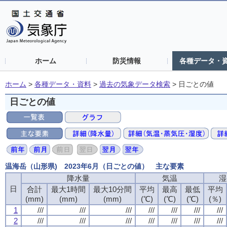
ホーム
防災情報
各種データ・
ホーム
>
各種データ・資料
>
過去の気象データ検索
>
日ごとの値
日ごとの値
温海岳（山形県) 2023年6月（日ごとの値） 主な要素
降水量
気温
湿
日
合計
最大1時間
最大10分間
平均
最高
最低
平均
(mm)
(mm)
(mm)
(℃)
(℃)
(℃)
(％)
1
///
///
///
///
///
///
///
2
///
///
///
///
///
///
///