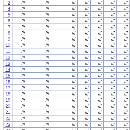
3
///
///
///
///
///
///
///
4
///
///
///
///
///
///
///
5
///
///
///
///
///
///
///
6
///
///
///
///
///
///
///
7
///
///
///
///
///
///
///
8
///
///
///
///
///
///
///
9
///
///
///
///
///
///
///
10
///
///
///
///
///
///
///
11
///
///
///
///
///
///
///
12
///
///
///
///
///
///
///
13
///
///
///
///
///
///
///
14
///
///
///
///
///
///
///
15
///
///
///
///
///
///
///
16
///
///
///
///
///
///
///
17
///
///
///
///
///
///
///
18
///
///
///
///
///
///
///
19
///
///
///
///
///
///
///
20
///
///
///
///
///
///
///
21
///
///
///
///
///
///
///
22
///
///
///
///
///
///
///
23
///
///
///
///
///
///
///