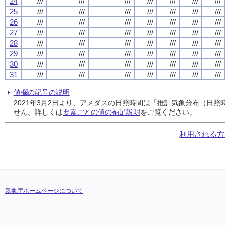
24
///
///
///
///
///
///
///
25
///
///
///
///
///
///
///
26
///
///
///
///
///
///
///
27
///
///
///
///
///
///
///
28
///
///
///
///
///
///
///
29
///
///
///
///
///
///
///
30
///
///
///
///
///
///
///
31
///
///
///
///
///
///
///
値欄の記号の説明
2021年3月2日より、アメダスの日照時間は「推計気象分布（日
せん。詳しくは
要素ごとの値の補足説明
をご覧ください。
利用される方
気象庁ホームページについて