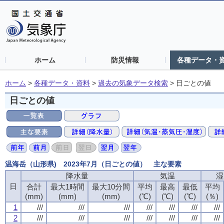
ホーム
防災情報
各種データ・
ホーム
>
各種データ・資料
>
過去の気象データ検索
>
日ごとの値
日ごとの値
温海岳（山形県) 2023年7月（日ごとの値） 主な要素
降水量
気温
湿
日
合計
最大1時間
最大10分間
平均
最高
最低
平均
(mm)
(mm)
(mm)
(℃)
(℃)
(℃)
(％)
1
///
///
///
///
///
///
///
2
///
///
///
///
///
///
///