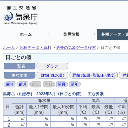
ホーム
防災情報
各種データ・
ホーム
>
各種データ・資料
>
過去の気象データ検索
>
日ごとの値
日ごとの値
温海岳（山形県) 2023年8月（日ごとの値） 主な要素
降水量
気温
湿
日
合計
最大1時間
最大10分間
平均
最高
最低
平均
(mm)
(mm)
(mm)
(℃)
(℃)
(℃)
(％)
1
///
///
///
///
///
///
///
2
///
///
///
///
///
///
///