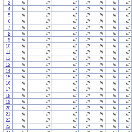
3
///
///
///
///
///
///
///
4
///
///
///
///
///
///
///
5
///
///
///
///
///
///
///
6
///
///
///
///
///
///
///
7
///
///
///
///
///
///
///
8
///
///
///
///
///
///
///
9
///
///
///
///
///
///
///
10
///
///
///
///
///
///
///
11
///
///
///
///
///
///
///
12
///
///
///
///
///
///
///
13
///
///
///
///
///
///
///
14
///
///
///
///
///
///
///
15
///
///
///
///
///
///
///
16
///
///
///
///
///
///
///
17
///
///
///
///
///
///
///
18
///
///
///
///
///
///
///
19
///
///
///
///
///
///
///
20
///
///
///
///
///
///
///
21
///
///
///
///
///
///
///
22
///
///
///
///
///
///
///
23
///
///
///
///
///
///
///