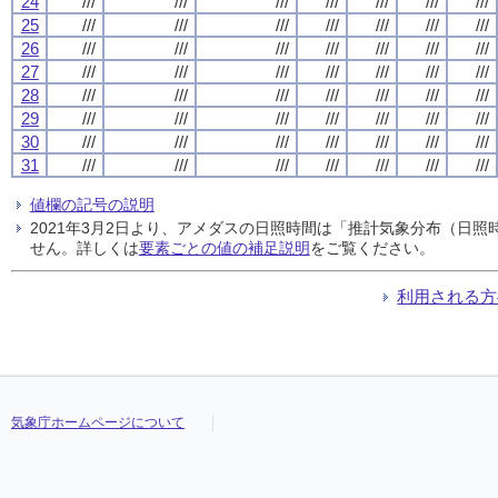
24
///
///
///
///
///
///
///
25
///
///
///
///
///
///
///
26
///
///
///
///
///
///
///
27
///
///
///
///
///
///
///
28
///
///
///
///
///
///
///
29
///
///
///
///
///
///
///
30
///
///
///
///
///
///
///
31
///
///
///
///
///
///
///
値欄の記号の説明
2021年3月2日より、アメダスの日照時間は「推計気象分布（日
せん。詳しくは
要素ごとの値の補足説明
をご覧ください。
利用される方
気象庁ホームページについて