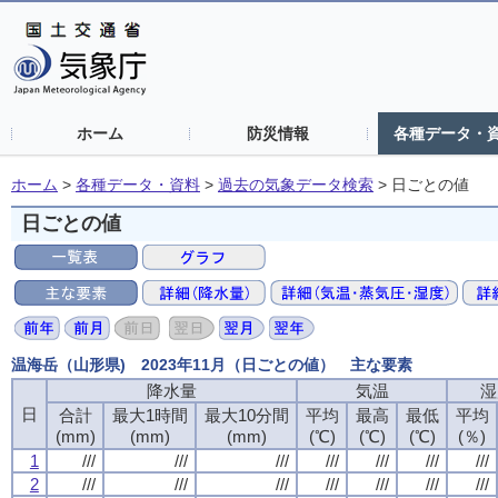
ホーム
防災情報
各種データ・
ホーム
>
各種データ・資料
>
過去の気象データ検索
>
日ごとの値
日ごとの値
温海岳（山形県) 2023年11月（日ごとの値） 主な要素
降水量
気温
湿
日
合計
最大1時間
最大10分間
平均
最高
最低
平均
(mm)
(mm)
(mm)
(℃)
(℃)
(℃)
(％)
1
///
///
///
///
///
///
///
2
///
///
///
///
///
///
///