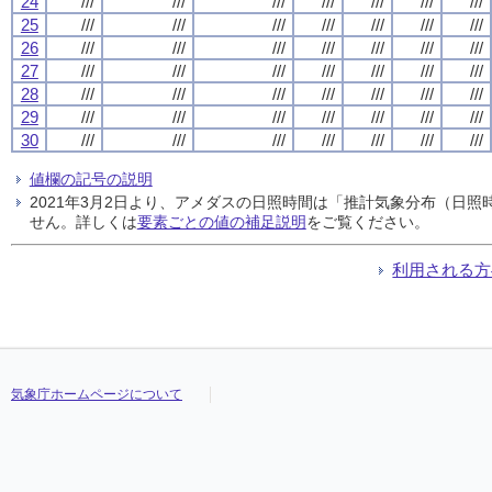
24
///
///
///
///
///
///
///
25
///
///
///
///
///
///
///
26
///
///
///
///
///
///
///
27
///
///
///
///
///
///
///
28
///
///
///
///
///
///
///
29
///
///
///
///
///
///
///
30
///
///
///
///
///
///
///
値欄の記号の説明
2021年3月2日より、アメダスの日照時間は「推計気象分布（日
せん。詳しくは
要素ごとの値の補足説明
をご覧ください。
利用される方
気象庁ホームページについて