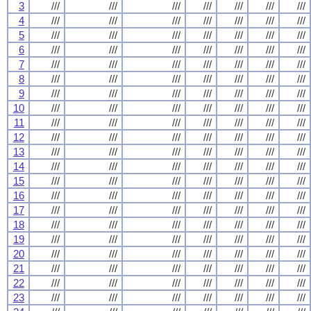
3
///
///
///
///
///
///
///
4
///
///
///
///
///
///
///
5
///
///
///
///
///
///
///
6
///
///
///
///
///
///
///
7
///
///
///
///
///
///
///
8
///
///
///
///
///
///
///
9
///
///
///
///
///
///
///
10
///
///
///
///
///
///
///
11
///
///
///
///
///
///
///
12
///
///
///
///
///
///
///
13
///
///
///
///
///
///
///
14
///
///
///
///
///
///
///
15
///
///
///
///
///
///
///
16
///
///
///
///
///
///
///
17
///
///
///
///
///
///
///
18
///
///
///
///
///
///
///
19
///
///
///
///
///
///
///
20
///
///
///
///
///
///
///
21
///
///
///
///
///
///
///
22
///
///
///
///
///
///
///
23
///
///
///
///
///
///
///