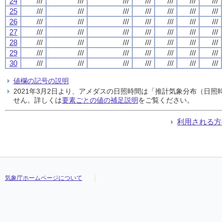
24
///
///
///
///
///
///
///
25
///
///
///
///
///
///
///
26
///
///
///
///
///
///
///
27
///
///
///
///
///
///
///
28
///
///
///
///
///
///
///
29
///
///
///
///
///
///
///
30
///
///
///
///
///
///
///
値欄の記号の説明
2021年3月2日より、アメダスの日照時間は「推計気象分布（日
せん。詳しくは
要素ごとの値の補足説明
をご覧ください。
利用される方
気象庁ホームページについて