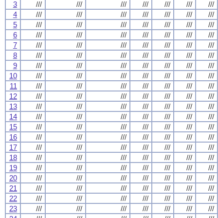
3
///
///
///
///
///
///
///
4
///
///
///
///
///
///
///
5
///
///
///
///
///
///
///
6
///
///
///
///
///
///
///
7
///
///
///
///
///
///
///
8
///
///
///
///
///
///
///
9
///
///
///
///
///
///
///
10
///
///
///
///
///
///
///
11
///
///
///
///
///
///
///
12
///
///
///
///
///
///
///
13
///
///
///
///
///
///
///
14
///
///
///
///
///
///
///
15
///
///
///
///
///
///
///
16
///
///
///
///
///
///
///
17
///
///
///
///
///
///
///
18
///
///
///
///
///
///
///
19
///
///
///
///
///
///
///
20
///
///
///
///
///
///
///
21
///
///
///
///
///
///
///
22
///
///
///
///
///
///
///
23
///
///
///
///
///
///
///