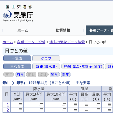
ホーム
防災情報
各種データ・
ホーム
>
各種データ・資料
>
過去の気象データ検索
>
日ごとの値
日ごとの値
銀山（山形県) 1976年11月（日ごとの値） 主な要素
降水量
気温
湿
日
合計
最大1時間
最大10分間
平均
最高
最低
平均
(mm)
(mm)
(mm)
(℃)
(℃)
(℃)
(％)
1
///
///
///
///
///
///
///
2
///
///
///
///
///
///
///