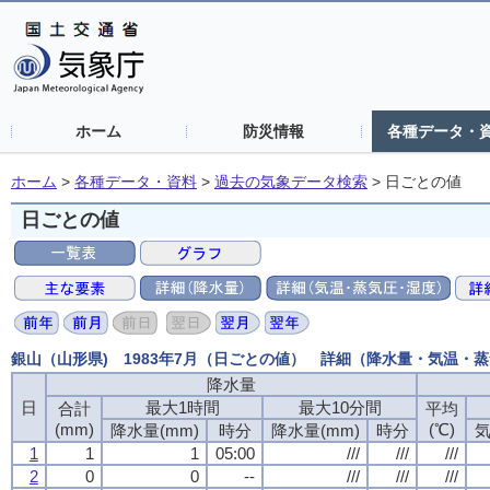
ホーム
防災情報
各種データ・
ホーム
>
各種データ・資料
>
過去の気象データ検索
>
日ごとの値
日ごとの値
銀山（山形県) 1983年7月（日ごとの値） 詳細（降水量・気温・
降水量
日
最大1時間
最大10分間
合計
平均
(mm)
(℃)
降水量(mm)
時分
降水量(mm)
時分
気
1
1
1
05:00
///
///
///
2
0
0
--
///
///
///