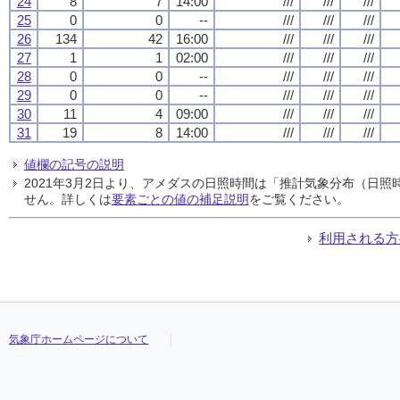
24
8
7
14:00
///
///
///
25
0
0
--
///
///
///
26
134
42
16:00
///
///
///
27
1
1
02:00
///
///
///
28
0
0
--
///
///
///
29
0
0
--
///
///
///
30
11
4
09:00
///
///
///
31
19
8
14:00
///
///
///
値欄の記号の説明
2021年3月2日より、アメダスの日照時間は「推計気象分布（日
せん。詳しくは
要素ごとの値の補足説明
をご覧ください。
利用される方
気象庁ホームページについて