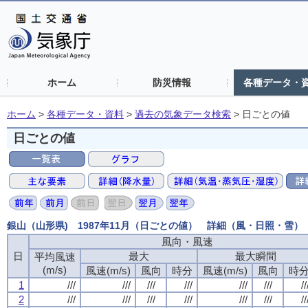
ホーム
防災情報
各種データ・
ホーム
>
各種データ・資料
>
過去の気象データ検索
>
日ごとの値
日ごとの値
銀山（山形県) 1987年11月（日ごとの値） 詳細（風・日照・雪）
風向・風速
日
最大
最大瞬間
平均風速
(m/s)
風速(m/s)
風向
時分
風速(m/s)
風向
時
1
///
///
///
///
///
///
//
2
///
///
///
///
///
///
//