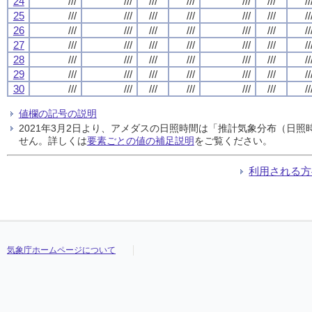
24
///
///
///
///
///
///
//
25
///
///
///
///
///
///
//
26
///
///
///
///
///
///
//
27
///
///
///
///
///
///
//
28
///
///
///
///
///
///
//
29
///
///
///
///
///
///
//
30
///
///
///
///
///
///
//
値欄の記号の説明
2021年3月2日より、アメダスの日照時間は「推計気象分布（日
せん。詳しくは
要素ごとの値の補足説明
をご覧ください。
利用される方
気象庁ホームページについて