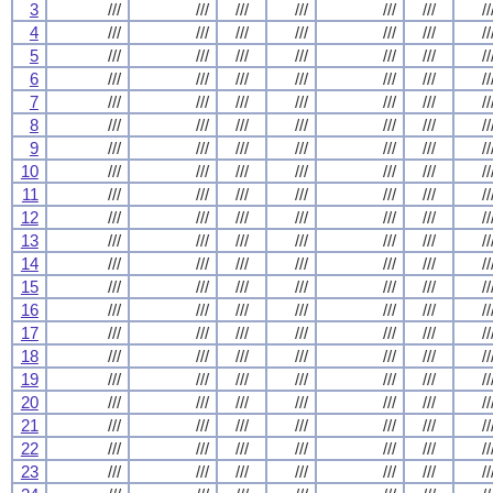
3
///
///
///
///
///
///
//
4
///
///
///
///
///
///
//
5
///
///
///
///
///
///
//
6
///
///
///
///
///
///
//
7
///
///
///
///
///
///
//
8
///
///
///
///
///
///
//
9
///
///
///
///
///
///
//
10
///
///
///
///
///
///
//
11
///
///
///
///
///
///
//
12
///
///
///
///
///
///
//
13
///
///
///
///
///
///
//
14
///
///
///
///
///
///
//
15
///
///
///
///
///
///
//
16
///
///
///
///
///
///
//
17
///
///
///
///
///
///
//
18
///
///
///
///
///
///
//
19
///
///
///
///
///
///
//
20
///
///
///
///
///
///
//
21
///
///
///
///
///
///
//
22
///
///
///
///
///
///
//
23
///
///
///
///
///
///
//