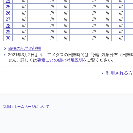
24
///
///
///
///
///
///
25
///
///
///
///
///
///
26
///
///
///
///
///
///
27
///
///
///
///
///
///
28
///
///
///
///
///
///
29
///
///
///
///
///
///
30
///
///
///
///
///
///
値欄の記号の説明
2021年3月2日より、アメダスの日照時間は「推計気象分布（日
せん。詳しくは
要素ごとの値の補足説明
をご覧ください。
利用される方
気象庁ホームページについて