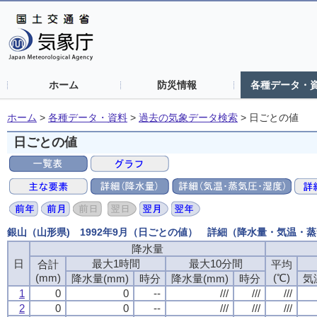
ホーム
防災情報
各種データ・
ホーム
>
各種データ・資料
>
過去の気象データ検索
>
日ごとの値
日ごとの値
銀山（山形県) 1992年9月（日ごとの値） 詳細（降水量・気温・
降水量
日
最大1時間
最大10分間
合計
平均
(mm)
(℃)
降水量(mm)
時分
降水量(mm)
時分
気
1
0
0
--
///
///
///
2
0
0
--
///
///
///