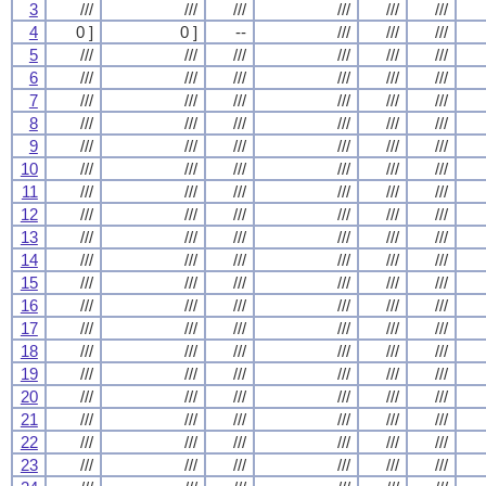
3
///
///
///
///
///
///
4
0 ]
0 ]
--
///
///
///
5
///
///
///
///
///
///
6
///
///
///
///
///
///
7
///
///
///
///
///
///
8
///
///
///
///
///
///
9
///
///
///
///
///
///
10
///
///
///
///
///
///
11
///
///
///
///
///
///
12
///
///
///
///
///
///
13
///
///
///
///
///
///
14
///
///
///
///
///
///
15
///
///
///
///
///
///
16
///
///
///
///
///
///
17
///
///
///
///
///
///
18
///
///
///
///
///
///
19
///
///
///
///
///
///
20
///
///
///
///
///
///
21
///
///
///
///
///
///
22
///
///
///
///
///
///
23
///
///
///
///
///
///