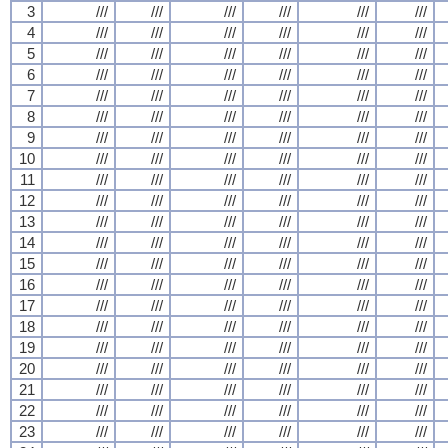
3
///
///
///
///
///
///
4
///
///
///
///
///
///
5
///
///
///
///
///
///
6
///
///
///
///
///
///
7
///
///
///
///
///
///
8
///
///
///
///
///
///
9
///
///
///
///
///
///
10
///
///
///
///
///
///
11
///
///
///
///
///
///
12
///
///
///
///
///
///
13
///
///
///
///
///
///
14
///
///
///
///
///
///
15
///
///
///
///
///
///
16
///
///
///
///
///
///
17
///
///
///
///
///
///
18
///
///
///
///
///
///
19
///
///
///
///
///
///
20
///
///
///
///
///
///
21
///
///
///
///
///
///
22
///
///
///
///
///
///
23
///
///
///
///
///
///