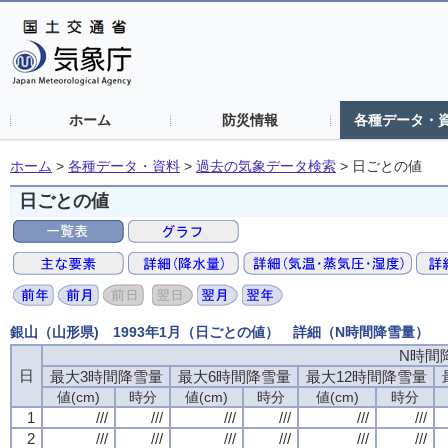
ホーム
防災情報
各種データ・
ホーム
>
各種データ・資料
>
過去の気象データ検索
>
日ごとの値
日ごとの値
銀山（山形県) 1993年1月（日ごとの値） 詳細（N時間降雪量）
N時間
日
最大3時間降雪量
最大6時間降雪量
最大12時間降雪量
値(cm)
時分
値(cm)
時分
値(cm)
時分
1
///
///
///
///
///
///
2
///
///
///
///
///
///