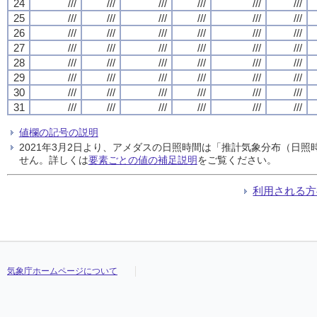
24
///
///
///
///
///
///
25
///
///
///
///
///
///
26
///
///
///
///
///
///
27
///
///
///
///
///
///
28
///
///
///
///
///
///
29
///
///
///
///
///
///
30
///
///
///
///
///
///
31
///
///
///
///
///
///
値欄の記号の説明
2021年3月2日より、アメダスの日照時間は「推計気象分布（日
せん。詳しくは
要素ごとの値の補足説明
をご覧ください。
利用される方
気象庁ホームページについて