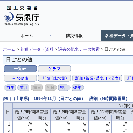
ホーム
防災情報
各種データ・
ホーム
>
各種データ・資料
>
過去の気象データ検索
>
日ごとの値
日ごとの値
銀山（山形県) 1994年11月（日ごとの値） 詳細（N時間降雪量）
N時間
日
最大3時間降雪量
最大6時間降雪量
最大12時間降雪量
値(cm)
時分
値(cm)
時分
値(cm)
時分
1
///
///
///
///
///
///
2
///
///
///
///
///
///