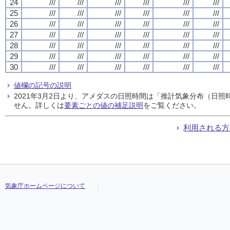
24
///
///
///
///
///
///
25
///
///
///
///
///
///
26
///
///
///
///
///
///
27
///
///
///
///
///
///
28
///
///
///
///
///
///
29
///
///
///
///
///
///
30
///
///
///
///
///
///
値欄の記号の説明
2021年3月2日より、アメダスの日照時間は「推計気象分布（日
せん。詳しくは
要素ごとの値の補足説明
をご覧ください。
利用される方
気象庁ホームページについて