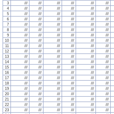
3
///
///
///
///
///
///
4
///
///
///
///
///
///
5
///
///
///
///
///
///
6
///
///
///
///
///
///
7
///
///
///
///
///
///
8
///
///
///
///
///
///
9
///
///
///
///
///
///
10
///
///
///
///
///
///
11
///
///
///
///
///
///
12
///
///
///
///
///
///
13
///
///
///
///
///
///
14
///
///
///
///
///
///
15
///
///
///
///
///
///
16
///
///
///
///
///
///
17
///
///
///
///
///
///
18
///
///
///
///
///
///
19
///
///
///
///
///
///
20
///
///
///
///
///
///
21
///
///
///
///
///
///
22
///
///
///
///
///
///
23
///
///
///
///
///
///