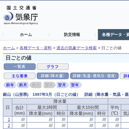
ホーム
防災情報
各種データ・
ホーム
>
各種データ・資料
>
過去の気象データ検索
>
日ごとの値
日ごとの値
銀山（山形県) 1997年3月（日ごとの値） 詳細（降水量・気温・
降水量
日
最大1時間
最大10分間
合計
平均
(mm)
(℃)
降水量(mm)
時分
降水量(mm)
時分
気
1
///
///
///
///
///
///
2
///
///
///
///
///
///