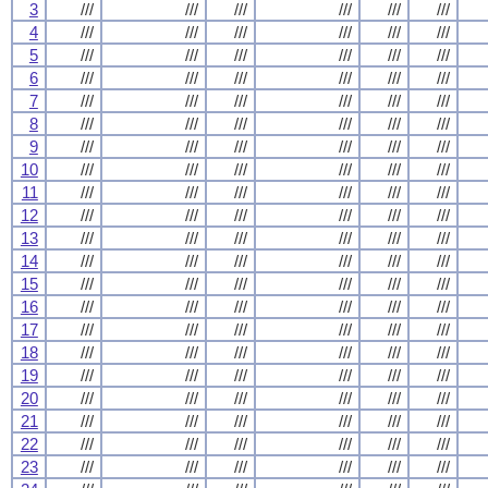
3
///
///
///
///
///
///
4
///
///
///
///
///
///
5
///
///
///
///
///
///
6
///
///
///
///
///
///
7
///
///
///
///
///
///
8
///
///
///
///
///
///
9
///
///
///
///
///
///
10
///
///
///
///
///
///
11
///
///
///
///
///
///
12
///
///
///
///
///
///
13
///
///
///
///
///
///
14
///
///
///
///
///
///
15
///
///
///
///
///
///
16
///
///
///
///
///
///
17
///
///
///
///
///
///
18
///
///
///
///
///
///
19
///
///
///
///
///
///
20
///
///
///
///
///
///
21
///
///
///
///
///
///
22
///
///
///
///
///
///
23
///
///
///
///
///
///