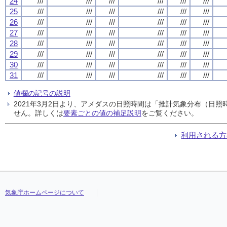
24
///
///
///
///
///
///
25
///
///
///
///
///
///
26
///
///
///
///
///
///
27
///
///
///
///
///
///
28
///
///
///
///
///
///
29
///
///
///
///
///
///
30
///
///
///
///
///
///
31
///
///
///
///
///
///
値欄の記号の説明
2021年3月2日より、アメダスの日照時間は「推計気象分布（日
せん。詳しくは
要素ごとの値の補足説明
をご覧ください。
利用される方
気象庁ホームページについて