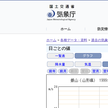
ホーム
防災情
ホーム
>
各種データ・資料
>
過去の気象
日ごとの値