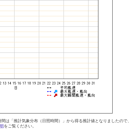
日照時間は「推計気象分布（日照時間）」から得る推計値となりましたの
明
をご覧ください。