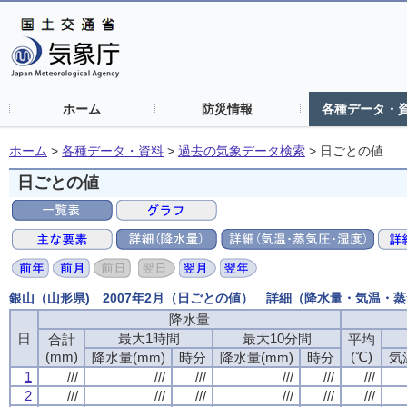
ホーム
防災情報
各種データ・
ホーム
>
各種データ・資料
>
過去の気象データ検索
>
日ごとの値
日ごとの値
銀山（山形県) 2007年2月（日ごとの値） 詳細（降水量・気温・
降水量
日
最大1時間
最大10分間
合計
平均
(mm)
(℃)
降水量(mm)
時分
降水量(mm)
時分
気
1
///
///
///
///
///
///
2
///
///
///
///
///
///