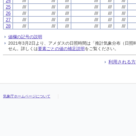
24
///
///
///
///
///
///
25
///
///
///
///
///
///
26
///
///
///
///
///
///
27
///
///
///
///
///
///
28
///
///
///
///
///
///
値欄の記号の説明
2021年3月2日より、アメダスの日照時間は「推計気象分布（日
せん。詳しくは
要素ごとの値の補足説明
をご覧ください。
利用される方
気象庁ホームページについて