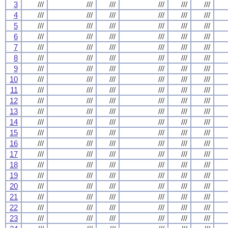
3
///
///
///
///
///
///
4
///
///
///
///
///
///
5
///
///
///
///
///
///
6
///
///
///
///
///
///
7
///
///
///
///
///
///
8
///
///
///
///
///
///
9
///
///
///
///
///
///
10
///
///
///
///
///
///
11
///
///
///
///
///
///
12
///
///
///
///
///
///
13
///
///
///
///
///
///
14
///
///
///
///
///
///
15
///
///
///
///
///
///
16
///
///
///
///
///
///
17
///
///
///
///
///
///
18
///
///
///
///
///
///
19
///
///
///
///
///
///
20
///
///
///
///
///
///
21
///
///
///
///
///
///
22
///
///
///
///
///
///
23
///
///
///
///
///
///