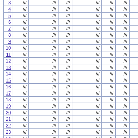
3
///
///
///
///
///
///
4
///
///
///
///
///
///
5
///
///
///
///
///
///
6
///
///
///
///
///
///
7
///
///
///
///
///
///
8
///
///
///
///
///
///
9
///
///
///
///
///
///
10
///
///
///
///
///
///
11
///
///
///
///
///
///
12
///
///
///
///
///
///
13
///
///
///
///
///
///
14
///
///
///
///
///
///
15
///
///
///
///
///
///
16
///
///
///
///
///
///
17
///
///
///
///
///
///
18
///
///
///
///
///
///
19
///
///
///
///
///
///
20
///
///
///
///
///
///
21
///
///
///
///
///
///
22
///
///
///
///
///
///
23
///
///
///
///
///
///