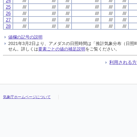
24
///
///
///
///
///
///
25
///
///
///
///
///
///
26
///
///
///
///
///
///
27
///
///
///
///
///
///
28
///
///
///
///
///
///
値欄の記号の説明
2021年3月2日より、アメダスの日照時間は「推計気象分布（日
せん。詳しくは
要素ごとの値の補足説明
をご覧ください。
利用される方
気象庁ホームページについて