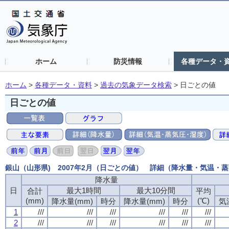
ホーム
防災情報
各種データ・
ホーム
>
各種データ・資料
>
過去の気象データ検索
>
日ごとの値
日ごとの値
銀山（山形県) 2007年2月（日ごとの値） 詳細（降水量・気温・
降水量
日
最大1時間
最大10分間
合計
平均
(mm)
(℃)
降水量(mm)
時分
降水量(mm)
時分
気
1
///
///
///
///
///
///
2
///
///
///
///
///
///