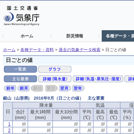
ホーム
防災情報
各種データ・
ホーム
>
各種データ・資料
>
過去の気象データ検索
>
日ごとの値
日ごとの値
銀山（山形県) 2016年9月（日ごとの値） 主な要素
降水量
気温
湿
日
合計
最大1時間
最大10分間
平均
最高
最低
平均
(mm)
(mm)
(mm)
(℃)
(℃)
(℃)
(％)
1
///
///
///
///
///
///
///
2
///
///
///
///
///
///
///