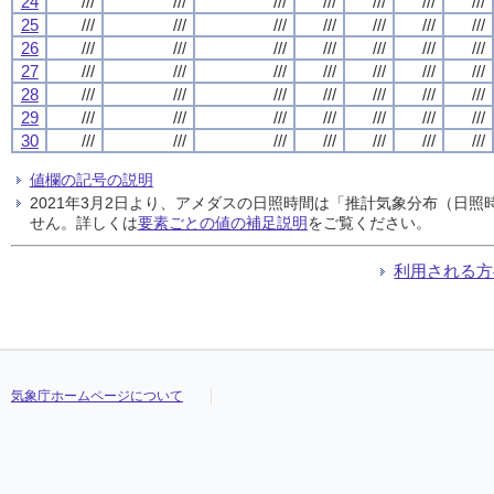
24
///
///
///
///
///
///
///
25
///
///
///
///
///
///
///
26
///
///
///
///
///
///
///
27
///
///
///
///
///
///
///
28
///
///
///
///
///
///
///
29
///
///
///
///
///
///
///
30
///
///
///
///
///
///
///
値欄の記号の説明
2021年3月2日より、アメダスの日照時間は「推計気象分布（日
せん。詳しくは
要素ごとの値の補足説明
をご覧ください。
利用される方
気象庁ホームページについて