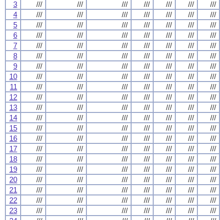
3
///
///
///
///
///
///
///
4
///
///
///
///
///
///
///
5
///
///
///
///
///
///
///
6
///
///
///
///
///
///
///
7
///
///
///
///
///
///
///
8
///
///
///
///
///
///
///
9
///
///
///
///
///
///
///
10
///
///
///
///
///
///
///
11
///
///
///
///
///
///
///
12
///
///
///
///
///
///
///
13
///
///
///
///
///
///
///
14
///
///
///
///
///
///
///
15
///
///
///
///
///
///
///
16
///
///
///
///
///
///
///
17
///
///
///
///
///
///
///
18
///
///
///
///
///
///
///
19
///
///
///
///
///
///
///
20
///
///
///
///
///
///
///
21
///
///
///
///
///
///
///
22
///
///
///
///
///
///
///
23
///
///
///
///
///
///
///