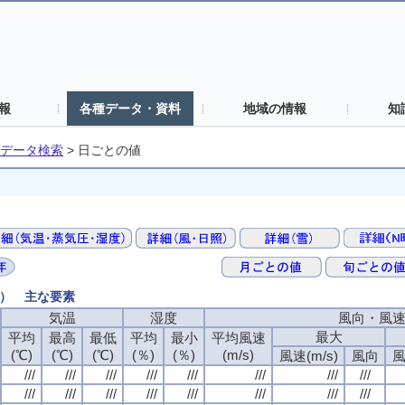
報
各種データ・資料
地域の情報
知
データ検索
>
日ごとの値
値） 主な要素
気温
湿度
風向・風
最大
平均
最高
最低
平均
最小
平均風速
(℃)
(℃)
(℃)
(％)
(％)
(m/s)
風速(m/s)
風向
風
///
///
///
///
///
///
///
///
///
///
///
///
///
///
///
///