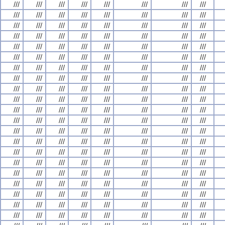
///
///
///
///
///
///
///
///
///
///
///
///
///
///
///
///
///
///
///
///
///
///
///
///
///
///
///
///
///
///
///
///
///
///
///
///
///
///
///
///
///
///
///
///
///
///
///
///
///
///
///
///
///
///
///
///
///
///
///
///
///
///
///
///
///
///
///
///
///
///
///
///
///
///
///
///
///
///
///
///
///
///
///
///
///
///
///
///
///
///
///
///
///
///
///
///
///
///
///
///
///
///
///
///
///
///
///
///
///
///
///
///
///
///
///
///
///
///
///
///
///
///
///
///
///
///
///
///
///
///
///
///
///
///
///
///
///
///
///
///
///
///
///
///
///
///
///
///
///
///
///
///
///
///
///
///
///
///
///
///
///
///
///
///
///
///
///
///