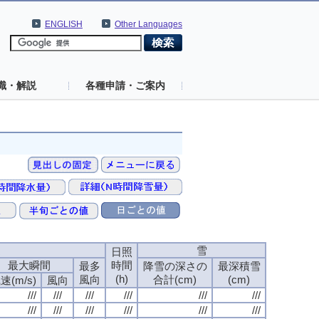
ENGLISH
Other Languages
識・解説
各種申請・ご案内
速
雪
日照
最大瞬間
時間
最多
降雪の深さの
最深積雪
(h)
風向
合計(cm)
(cm)
速(m/s)
風向
///
///
///
///
///
///
///
///
///
///
///
///