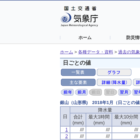
ホーム
防災情
ホーム
>
各種データ・資料
>
過去の気象
日ごとの値
銀山（山形県) 2018年1月（日ごとの
降水量
日
合計
最大1時間
最大10分間
(mm)
(mm)
(mm)
1
///
///
///
2
///
///
///