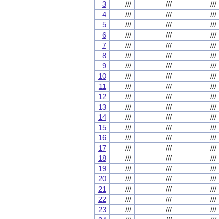
3
///
///
///
4
///
///
///
5
///
///
///
6
///
///
///
7
///
///
///
8
///
///
///
9
///
///
///
10
///
///
///
11
///
///
///
12
///
///
///
13
///
///
///
14
///
///
///
15
///
///
///
16
///
///
///
17
///
///
///
18
///
///
///
19
///
///
///
20
///
///
///
21
///
///
///
22
///
///
///
23
///
///
///