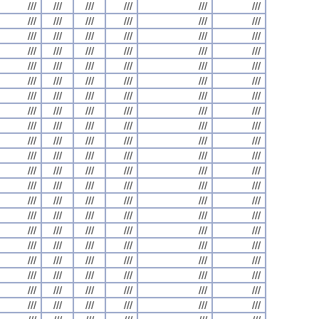
///
///
///
///
///
///
///
///
///
///
///
///
///
///
///
///
///
///
///
///
///
///
///
///
///
///
///
///
///
///
///
///
///
///
///
///
///
///
///
///
///
///
///
///
///
///
///
///
///
///
///
///
///
///
///
///
///
///
///
///
///
///
///
///
///
///
///
///
///
///
///
///
///
///
///
///
///
///
///
///
///
///
///
///
///
///
///
///
///
///
///
///
///
///
///
///
///
///
///
///
///
///
///
///
///
///
///
///
///
///
///
///
///
///
///
///
///
///
///
///
///
///
///
///
///
///