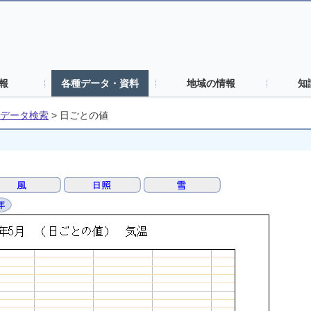
報
各種データ・資料
地域の情報
知
データ検索
>
日ごとの値