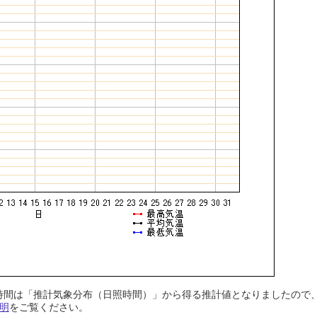
日照時間は「推計気象分布（日照時間）」から得る推計値となりましたの
明
をご覧ください。