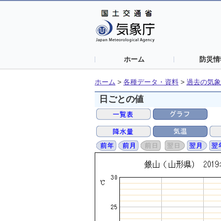
ホーム
防災情
ホーム
>
各種データ・資料
>
過去の気象
日ごとの値