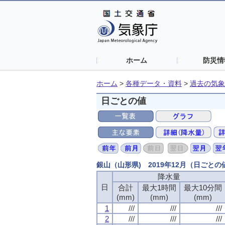
ホーム
防災情
ホーム
>
各種データ・資料
>
過去の気象
日ごとの値
銀山（山形県) 2019年12月（日ごと
降水量
日
合計
最大1時間
最大10分間
(mm)
(mm)
(mm)
1
///
///
///
2
///
///
///