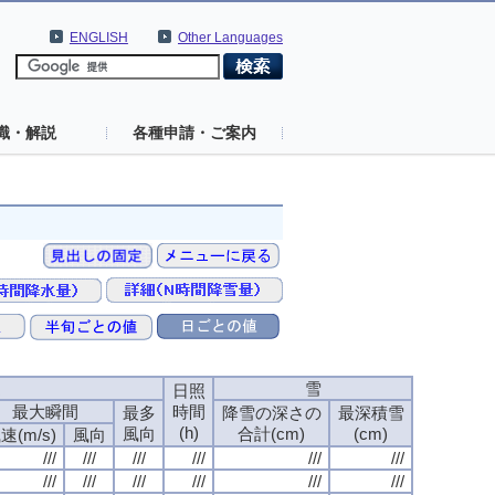
ENGLISH
Other Languages
識・解説
各種申請・ご案内
速
雪
日照
最大瞬間
時間
最多
降雪の深さの
最深積雪
(h)
風向
合計(cm)
(cm)
速(m/s)
風向
///
///
///
///
///
///
///
///
///
///
///
///