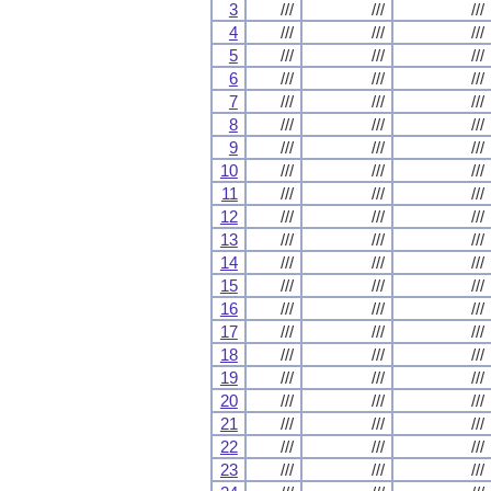
3
///
///
///
4
///
///
///
5
///
///
///
6
///
///
///
7
///
///
///
8
///
///
///
9
///
///
///
10
///
///
///
11
///
///
///
12
///
///
///
13
///
///
///
14
///
///
///
15
///
///
///
16
///
///
///
17
///
///
///
18
///
///
///
19
///
///
///
20
///
///
///
21
///
///
///
22
///
///
///
23
///
///
///