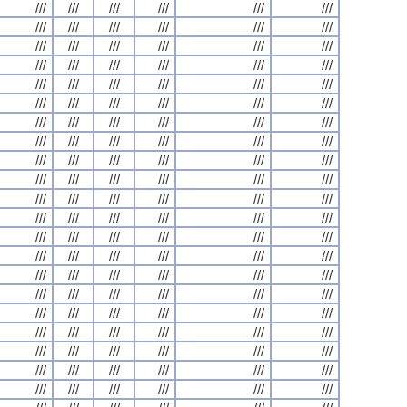
///
///
///
///
///
///
///
///
///
///
///
///
///
///
///
///
///
///
///
///
///
///
///
///
///
///
///
///
///
///
///
///
///
///
///
///
///
///
///
///
///
///
///
///
///
///
///
///
///
///
///
///
///
///
///
///
///
///
///
///
///
///
///
///
///
///
///
///
///
///
///
///
///
///
///
///
///
///
///
///
///
///
///
///
///
///
///
///
///
///
///
///
///
///
///
///
///
///
///
///
///
///
///
///
///
///
///
///
///
///
///
///
///
///
///
///
///
///
///
///
///
///
///
///
///
///