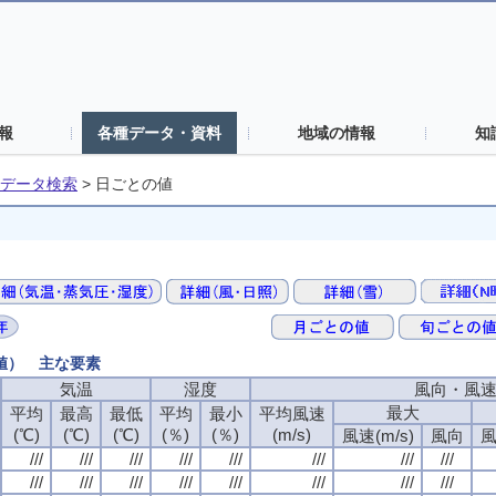
報
各種データ・資料
地域の情報
知
データ検索
>
日ごとの値
の値） 主な要素
気温
湿度
風向・風
最大
平均
最高
最低
平均
最小
平均風速
(℃)
(℃)
(℃)
(％)
(％)
(m/s)
風速(m/s)
風向
風
///
///
///
///
///
///
///
///
///
///
///
///
///
///
///
///