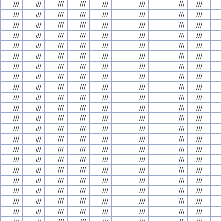
///
///
///
///
///
///
///
///
///
///
///
///
///
///
///
///
///
///
///
///
///
///
///
///
///
///
///
///
///
///
///
///
///
///
///
///
///
///
///
///
///
///
///
///
///
///
///
///
///
///
///
///
///
///
///
///
///
///
///
///
///
///
///
///
///
///
///
///
///
///
///
///
///
///
///
///
///
///
///
///
///
///
///
///
///
///
///
///
///
///
///
///
///
///
///
///
///
///
///
///
///
///
///
///
///
///
///
///
///
///
///
///
///
///
///
///
///
///
///
///
///
///
///
///
///
///
///
///
///
///
///
///
///
///
///
///
///
///
///
///
///
///
///
///
///
///
///
///
///
///
///
///
///
///
///
///
///
///
///
///
///
///
///
///
///
///
///
///