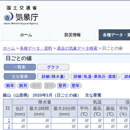
ホーム
防災情報
各種データ・
ホーム
>
各種データ・資料
>
過去の気象データ検索
>
日ごとの値
日ごとの値
銀山（山形県) 2020年3月（日ごとの値） 主な要素
降水量
気温
湿
日
合計
最大1時間
最大10分間
平均
最高
最低
平均
(mm)
(mm)
(mm)
(℃)
(℃)
(℃)
(％)
1
///
///
///
///
///
///
///
2
///
///
///
///
///
///
///