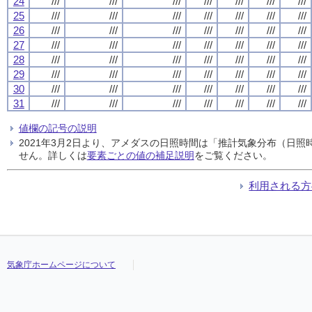
24
///
///
///
///
///
///
///
25
///
///
///
///
///
///
///
26
///
///
///
///
///
///
///
27
///
///
///
///
///
///
///
28
///
///
///
///
///
///
///
29
///
///
///
///
///
///
///
30
///
///
///
///
///
///
///
31
///
///
///
///
///
///
///
値欄の記号の説明
2021年3月2日より、アメダスの日照時間は「推計気象分布（日
せん。詳しくは
要素ごとの値の補足説明
をご覧ください。
利用される方
気象庁ホームページについて