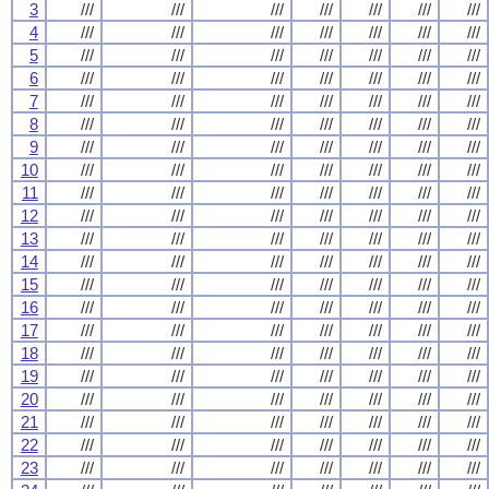
3
///
///
///
///
///
///
///
4
///
///
///
///
///
///
///
5
///
///
///
///
///
///
///
6
///
///
///
///
///
///
///
7
///
///
///
///
///
///
///
8
///
///
///
///
///
///
///
9
///
///
///
///
///
///
///
10
///
///
///
///
///
///
///
11
///
///
///
///
///
///
///
12
///
///
///
///
///
///
///
13
///
///
///
///
///
///
///
14
///
///
///
///
///
///
///
15
///
///
///
///
///
///
///
16
///
///
///
///
///
///
///
17
///
///
///
///
///
///
///
18
///
///
///
///
///
///
///
19
///
///
///
///
///
///
///
20
///
///
///
///
///
///
///
21
///
///
///
///
///
///
///
22
///
///
///
///
///
///
///
23
///
///
///
///
///
///
///