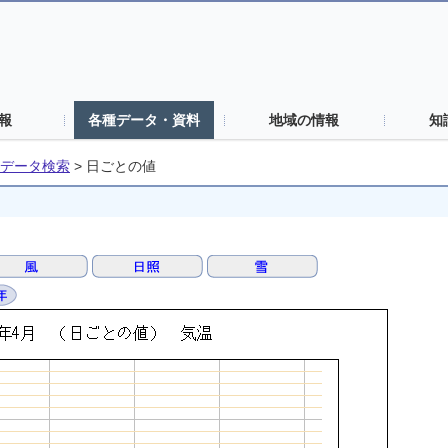
報
各種データ・資料
地域の情報
知
データ検索
>
日ごとの値