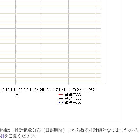
日照時間は「推計気象分布（日照時間）」から得る推計値となりましたの
明
をご覧ください。