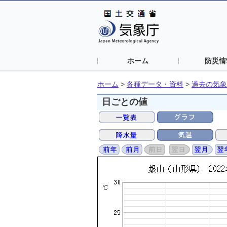
ホーム
防災情
ホーム
>
各種データ・資料
>
過去の気象
日ごとの値