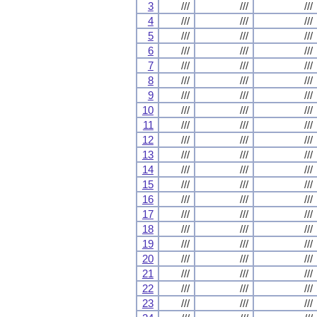
3
///
///
///
4
///
///
///
5
///
///
///
6
///
///
///
7
///
///
///
8
///
///
///
9
///
///
///
10
///
///
///
11
///
///
///
12
///
///
///
13
///
///
///
14
///
///
///
15
///
///
///
16
///
///
///
17
///
///
///
18
///
///
///
19
///
///
///
20
///
///
///
21
///
///
///
22
///
///
///
23
///
///
///