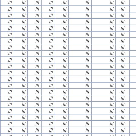
///
///
///
///
///
///
///
///
///
///
///
///
///
///
///
///
///
///
///
///
///
///
///
///
///
///
///
///
///
///
///
///
///
///
///
///
///
///
///
///
///
///
///
///
///
///
///
///
///
///
///
///
///
///
///
///
///
///
///
///
///
///
///
///
///
///
///
///
///
///
///
///
///
///
///
///
///
///
///
///
///
///
///
///
///
///
///
///
///
///
///
///
///
///
///
///
///
///
///
///
///
///
///
///
///
///
///
///
///
///
///
///
///
///
///
///
///
///
///
///
///
///
///
///
///
///
///
///
///
///
///
///
///
///
///
///
///
///
///
///
///
///
///
///
///
///
///
///
///
///
///
///
///
///
///
///
///
///
///
///
///
///
///
///
///
///
///
///