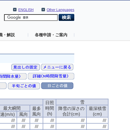
ENGLISH
Other Languages
識・解説
各種申請・ご案内
速
雪
日照
最大瞬間
時間
最多
降雪の深さの
最深積雪
(h)
風向
合計(cm)
(cm)
速(m/s)
風向
///
///
///
///
///
///
///
///
///
///
///
///