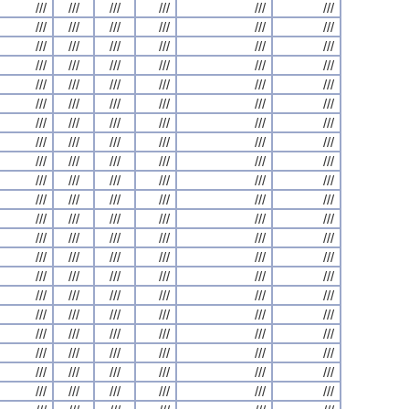
///
///
///
///
///
///
///
///
///
///
///
///
///
///
///
///
///
///
///
///
///
///
///
///
///
///
///
///
///
///
///
///
///
///
///
///
///
///
///
///
///
///
///
///
///
///
///
///
///
///
///
///
///
///
///
///
///
///
///
///
///
///
///
///
///
///
///
///
///
///
///
///
///
///
///
///
///
///
///
///
///
///
///
///
///
///
///
///
///
///
///
///
///
///
///
///
///
///
///
///
///
///
///
///
///
///
///
///
///
///
///
///
///
///
///
///
///
///
///
///
///
///
///
///
///
///