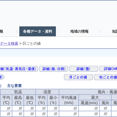
報
各種データ・資料
地域の情報
知
データ検索
>
日ごとの値
値） 主な要素
気温
湿度
風向・風
最大
平均
最高
最低
平均
最小
平均風速
(℃)
(℃)
(℃)
(％)
(％)
(m/s)
風速(m/s)
風向
風
///
///
///
///
///
///
///
///
///
///
///
///
///
///
///
///