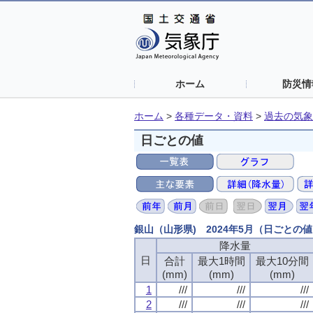
ホーム
防災情
ホーム
>
各種データ・資料
>
過去の気象
日ごとの値
銀山（山形県) 2024年5月（日ごとの
降水量
日
合計
最大1時間
最大10分間
(mm)
(mm)
(mm)
1
///
///
///
2
///
///
///