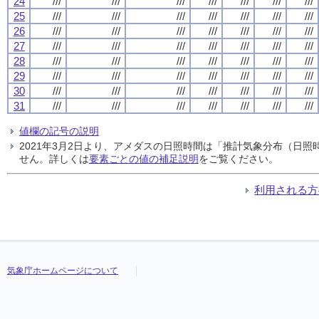
24
///
///
///
///
///
///
///
25
///
///
///
///
///
///
///
26
///
///
///
///
///
///
///
27
///
///
///
///
///
///
///
28
///
///
///
///
///
///
///
29
///
///
///
///
///
///
///
30
///
///
///
///
///
///
///
31
///
///
///
///
///
///
///
値欄の記号の説明
2021年3月2日より、アメダスの日照時間は「推計気象分布（日
せん。詳しくは
要素ごとの値の補足説明
をご覧ください。
利用される方
気象庁ホームページについて