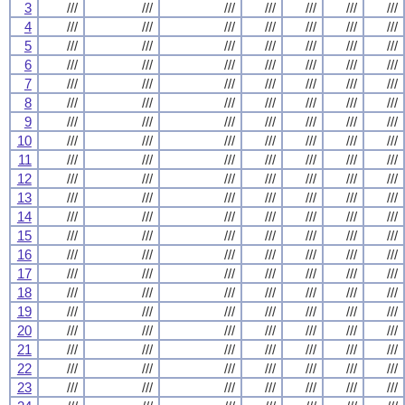
3
///
///
///
///
///
///
///
4
///
///
///
///
///
///
///
5
///
///
///
///
///
///
///
6
///
///
///
///
///
///
///
7
///
///
///
///
///
///
///
8
///
///
///
///
///
///
///
9
///
///
///
///
///
///
///
10
///
///
///
///
///
///
///
11
///
///
///
///
///
///
///
12
///
///
///
///
///
///
///
13
///
///
///
///
///
///
///
14
///
///
///
///
///
///
///
15
///
///
///
///
///
///
///
16
///
///
///
///
///
///
///
17
///
///
///
///
///
///
///
18
///
///
///
///
///
///
///
19
///
///
///
///
///
///
///
20
///
///
///
///
///
///
///
21
///
///
///
///
///
///
///
22
///
///
///
///
///
///
///
23
///
///
///
///
///
///
///