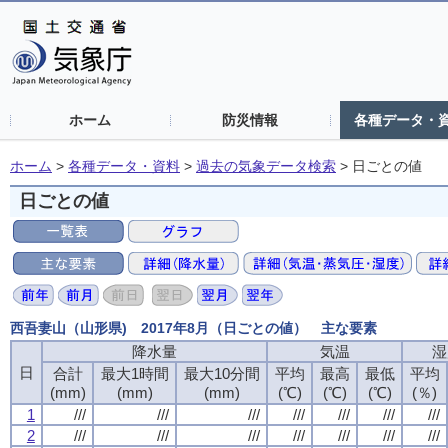
ホーム
防災情報
各種データ・
ホーム
>
各種データ・資料
>
過去の気象データ検索
>
日ごとの値
日ごとの値
西吾妻山（山形県) 2017年8月（日ごとの値） 主な要素
降水量
気温
湿
日
合計
最大1時間
最大10分間
平均
最高
最低
平均
(mm)
(mm)
(mm)
(℃)
(℃)
(℃)
(％)
1
///
///
///
///
///
///
///
2
///
///
///
///
///
///
///