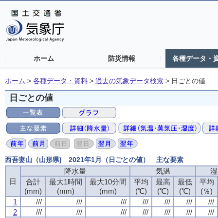
ホーム
防災情報
各種データ・
ホーム
>
各種データ・資料
>
過去の気象データ検索
>
日ごとの値
日ごとの値
西吾妻山（山形県) 2021年1月（日ごとの値） 主な要素
降水量
気温
湿
日
合計
最大1時間
最大10分間
平均
最高
最低
平均
(mm)
(mm)
(mm)
(℃)
(℃)
(℃)
(％)
1
///
///
///
///
///
///
///
2
///
///
///
///
///
///
///