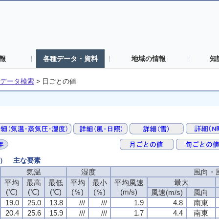
報
各種データ・資料
地域の情報
知
データ検索
>
日ごとの値
値） 主な要素
気温
気温
気温
気温
湿度
湿度
湿度
湿度
風向・
風向・
風向・
風向・
最大
最大
最大
最大
平均
平均
平均
平均
最高
最高
最高
最高
最低
最低
最低
最低
平均
平均
平均
平均
最小
最小
最小
最小
平均風速
平均風速
平均風速
平均風速
(℃)
(℃)
(℃)
(℃)
(℃)
(℃)
(℃)
(℃)
(℃)
(℃)
(℃)
(℃)
(％)
(％)
(％)
(％)
(％)
(％)
(％)
(％)
(m/s)
(m/s)
(m/s)
(m/s)
風速(m/s)
風速(m/s)
風速(m/s)
風速(m/s)
風向
風向
風向
風向
19.0
19.0
19.0
19.0
25.0
25.0
25.0
25.0
13.8
13.8
13.8
13.8
///
///
///
///
///
///
///
///
1.9
1.9
1.9
1.9
4.8
4.8
4.8
4.8
南東
南東
南東
南東
20.4
20.4
20.4
20.4
25.6
25.6
25.6
25.6
15.9
15.9
15.9
15.9
///
///
///
///
///
///
///
///
1.7
1.7
1.7
1.7
4.4
4.4
4.4
4.4
南東
南東
南東
南東