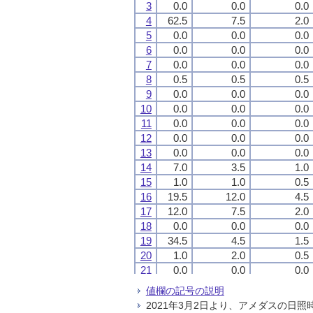
3
3
3
3
0.0
0.0
0.0
0.0
0.0
0.0
0.0
0.0
0.0
0.0
0.0
0.0
4
4
4
4
62.5
62.5
62.5
62.5
7.5
7.5
7.5
7.5
2.0
2.0
2.0
2.0
5
5
5
5
0.0
0.0
0.0
0.0
0.0
0.0
0.0
0.0
0.0
0.0
0.0
0.0
6
6
6
6
0.0
0.0
0.0
0.0
0.0
0.0
0.0
0.0
0.0
0.0
0.0
0.0
7
7
7
7
0.0
0.0
0.0
0.0
0.0
0.0
0.0
0.0
0.0
0.0
0.0
0.0
8
8
8
8
0.5
0.5
0.5
0.5
0.5
0.5
0.5
0.5
0.5
0.5
0.5
0.5
9
9
9
9
0.0
0.0
0.0
0.0
0.0
0.0
0.0
0.0
0.0
0.0
0.0
0.0
10
10
10
10
0.0
0.0
0.0
0.0
0.0
0.0
0.0
0.0
0.0
0.0
0.0
0.0
11
11
11
11
0.0
0.0
0.0
0.0
0.0
0.0
0.0
0.0
0.0
0.0
0.0
0.0
12
12
12
12
0.0
0.0
0.0
0.0
0.0
0.0
0.0
0.0
0.0
0.0
0.0
0.0
13
13
13
13
0.0
0.0
0.0
0.0
0.0
0.0
0.0
0.0
0.0
0.0
0.0
0.0
14
14
14
14
7.0
7.0
7.0
7.0
3.5
3.5
3.5
3.5
1.0
1.0
1.0
1.0
15
15
15
15
1.0
1.0
1.0
1.0
1.0
1.0
1.0
1.0
0.5
0.5
0.5
0.5
16
16
16
16
19.5
19.5
19.5
19.5
12.0
12.0
12.0
12.0
4.5
4.5
4.5
4.5
17
17
17
17
12.0
12.0
12.0
12.0
7.5
7.5
7.5
7.5
2.0
2.0
2.0
2.0
18
18
18
18
0.0
0.0
0.0
0.0
0.0
0.0
0.0
0.0
0.0
0.0
0.0
0.0
19
19
19
19
34.5
34.5
34.5
34.5
4.5
4.5
4.5
4.5
1.5
1.5
1.5
1.5
20
20
20
20
1.0
1.0
1.0
1.0
2.0
2.0
2.0
2.0
0.5
0.5
0.5
0.5
21
21
21
21
0.0
0.0
0.0
0.0
0.0
0.0
0.0
0.0
0.0
0.0
0.0
0.0
22
22
22
22
0.0
0.0
0.0
0.0
0.0
0.0
0.0
0.0
0.0
0.0
0.0
0.0
値欄の記号の説明
23
23
23
23
10.0
10.0
10.0
10.0
5.0
5.0
5.0
5.0
2.0
2.0
2.0
2.0
2021年3月2日より、アメダスの