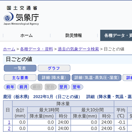
ホーム
防災情報
各種データ・
ホーム
>
各種データ・資料
>
過去の気象データ検索
>
日ごとの値
日ごとの値
鹿沼（栃木県) 2022年1月（日ごとの値） 詳細（降水量・気温・
降水量
日
最大1時間
最大10分間
合計
平均
(mm)
(℃)
降水量(mm)
時分
降水量(mm)
時分
1
0.0
0.0
24:00
0.0
24:00
-0.1
2
0.0
0.0
24:00
0.0
24:00
-0.5