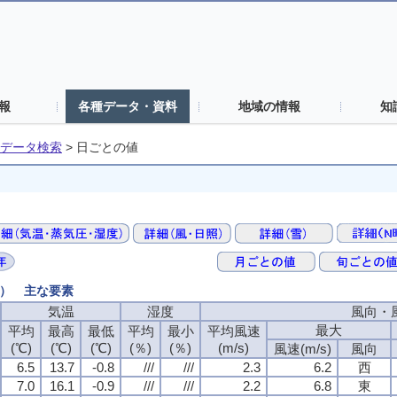
報
各種データ・資料
地域の情報
知
データ検索
>
日ごとの値
値） 主な要素
気温
湿度
風向・
最大
平均
最高
最低
平均
最小
平均風速
(℃)
(℃)
(℃)
(％)
(％)
(m/s)
風速(m/s)
風向
6.5
13.7
-0.8
///
///
2.3
6.2
西
7.0
16.1
-0.9
///
///
2.2
6.8
東