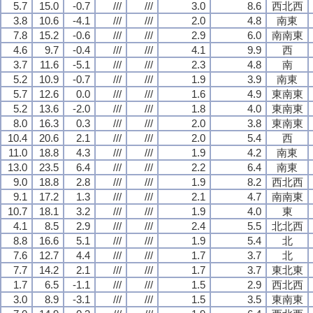
5.7
15.0
-0.7
///
///
3.0
8.6
西北西
3.8
10.6
-4.1
///
///
2.0
4.8
南東
7.8
15.2
-0.6
///
///
2.9
6.0
南南東
4.6
9.7
-0.4
///
///
4.1
9.9
西
3.7
11.6
-5.1
///
///
2.3
4.8
南
5.2
10.9
-0.7
///
///
1.9
3.9
南東
5.7
12.6
0.0
///
///
1.6
4.9
東南東
5.2
13.6
-2.0
///
///
1.8
4.0
東南東
8.0
16.3
0.3
///
///
2.0
3.8
東南東
10.4
20.6
2.1
///
///
2.0
5.4
西
11.0
18.8
4.3
///
///
1.9
4.2
南東
13.0
23.5
6.4
///
///
2.2
6.4
南東
9.0
18.8
2.8
///
///
1.9
8.2
西北西
9.1
17.2
1.3
///
///
2.1
4.7
南南東
10.7
18.1
3.2
///
///
1.9
4.0
東
4.1
8.5
2.9
///
///
2.4
5.5
北北西
8.8
16.6
5.1
///
///
1.9
5.4
北
7.6
12.7
4.4
///
///
1.7
3.7
北
7.7
14.2
2.1
///
///
1.7
3.7
東北東
1.7
6.5
-1.1
///
///
1.5
2.9
西北西
3.0
8.9
-3.1
///
///
1.5
3.5
東南東