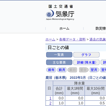
ホーム
防災情
ホーム
>
各種データ・資料
>
過去の気象
日ごとの値
鹿沼（栃木県) 2022年3月（日ごとの
降水量
日
合計
最大1時間
最大10分間
(mm)
(mm)
(mm)
1
0.0
0.0
0.0
2
1.0
1.0
0.5