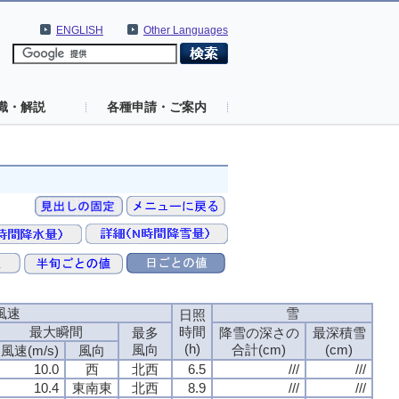
ENGLISH
Other Languages
識・解説
各種申請・ご案内
風速
雪
日照
最大瞬間
時間
最多
降雪の深さの
最深積雪
(h)
風向
合計(cm)
(cm)
風速(m/s)
風向
10.0
西
北西
6.5
///
///
10.4
東南東
北西
8.9
///
///