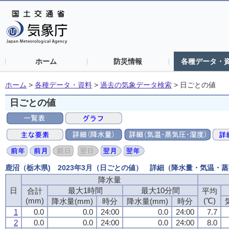
ホーム
防災情報
各種データ・
ホーム
>
各種データ・資料
>
過去の気象データ検索
>
日ごとの値
日ごとの値
鹿沼（栃木県) 2023年3月（日ごとの値） 詳細（降水量・気温・
降水量
日
最大1時間
最大10分間
合計
平均
(mm)
(℃)
降水量(mm)
時分
降水量(mm)
時分
1
0.0
0.0
24:00
0.0
24:00
7.7
2
0.0
0.0
24:00
0.0
24:00
8.0