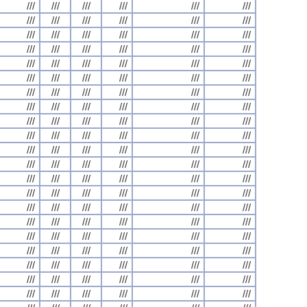
///
///
///
///
///
///
///
///
///
///
///
///
///
///
///
///
///
///
///
///
///
///
///
///
///
///
///
///
///
///
///
///
///
///
///
///
///
///
///
///
///
///
///
///
///
///
///
///
///
///
///
///
///
///
///
///
///
///
///
///
///
///
///
///
///
///
///
///
///
///
///
///
///
///
///
///
///
///
///
///
///
///
///
///
///
///
///
///
///
///
///
///
///
///
///
///
///
///
///
///
///
///
///
///
///
///
///
///
///
///
///
///
///
///
///
///
///
///
///
///
///
///
///
///
///
///