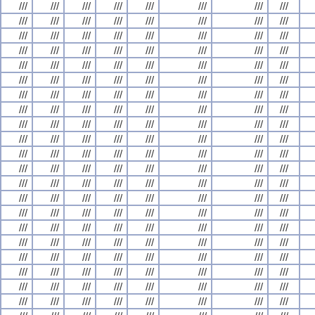
///
///
///
///
///
///
///
///
///
///
///
///
///
///
///
///
///
///
///
///
///
///
///
///
///
///
///
///
///
///
///
///
///
///
///
///
///
///
///
///
///
///
///
///
///
///
///
///
///
///
///
///
///
///
///
///
///
///
///
///
///
///
///
///
///
///
///
///
///
///
///
///
///
///
///
///
///
///
///
///
///
///
///
///
///
///
///
///
///
///
///
///
///
///
///
///
///
///
///
///
///
///
///
///
///
///
///
///
///
///
///
///
///
///
///
///
///
///
///
///
///
///
///
///
///
///
///
///
///
///
///
///
///
///
///
///
///
///
///
///
///
///
///
///
///
///
///
///
///
///
///
///
///
///
///
///
///
///
///
///
///
///
///
///
///
///
///
///