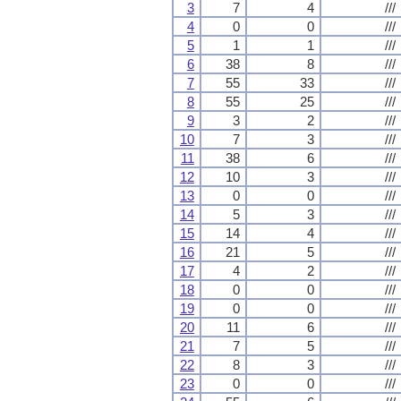
3
7
4
///
4
0
0
///
5
1
1
///
6
38
8
///
7
55
33
///
8
55
25
///
9
3
2
///
10
7
3
///
11
38
6
///
12
10
3
///
13
0
0
///
14
5
3
///
15
14
4
///
16
21
5
///
17
4
2
///
18
0
0
///
19
0
0
///
20
11
6
///
21
7
5
///
22
8
3
///
23
0
0
///