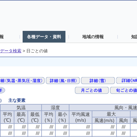
報
各種データ・資料
地域の情報
知
データ検索
>
日ごとの値
値） 主な要素
気温
湿度
風向・風
最大
平均
最高
最低
平均
最小
平均風速
(℃)
(℃)
(℃)
(％)
(％)
(m/s)
風速(m/s)
風向
風
///
///
///
///
///
///
///
///
///
///
///
///
///
///
///
///