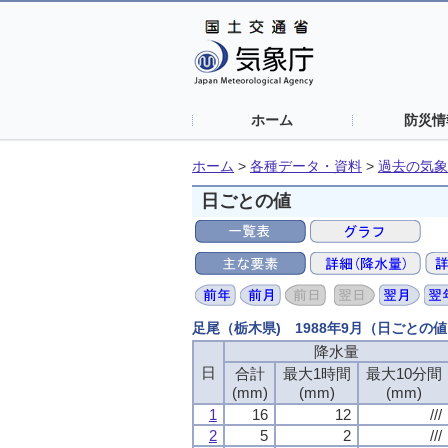
ホーム
防災情
ホーム
>
各種データ・資料
>
過去の気象
日ごとの値
足尾（栃木県) 1988年9月（日ごとの
降水量
日
合計
最大1時間
最大10分間
(mm)
(mm)
(mm)
1
16
12
///
2
5
2
///