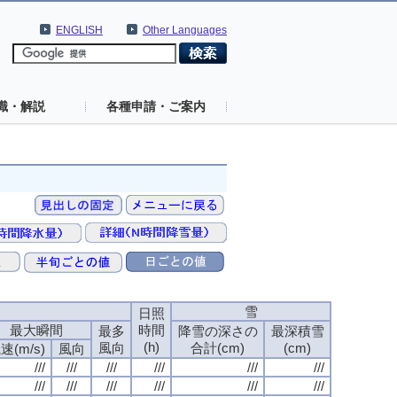
ENGLISH
Other Languages
識・解説
各種申請・ご案内
速
雪
日照
最大瞬間
時間
最多
降雪の深さの
最深積雪
(h)
風向
合計(cm)
(cm)
速(m/s)
風向
///
///
///
///
///
///
///
///
///
///
///
///