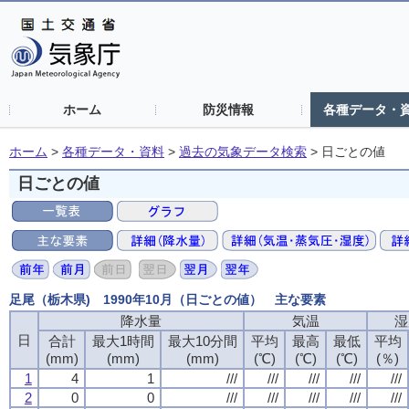
ホーム
防災情報
各種データ・
ホーム
>
各種データ・資料
>
過去の気象データ検索
>
日ごとの値
日ごとの値
足尾（栃木県) 1990年10月（日ごとの値） 主な要素
降水量
気温
湿
日
合計
最大1時間
最大10分間
平均
最高
最低
平均
(mm)
(mm)
(mm)
(℃)
(℃)
(℃)
(％)
1
4
1
///
///
///
///
///
2
0
0
///
///
///
///
///