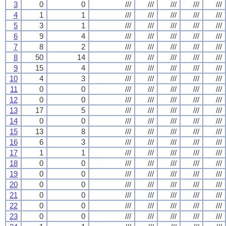
3
0
0
///
///
///
///
///
4
1
1
///
///
///
///
///
5
3
1
///
///
///
///
///
6
9
4
///
///
///
///
///
7
8
2
///
///
///
///
///
8
50
14
///
///
///
///
///
9
15
4
///
///
///
///
///
10
4
3
///
///
///
///
///
11
0
0
///
///
///
///
///
12
0
0
///
///
///
///
///
13
17
5
///
///
///
///
///
14
0
0
///
///
///
///
///
15
13
8
///
///
///
///
///
16
6
3
///
///
///
///
///
17
1
1
///
///
///
///
///
18
0
0
///
///
///
///
///
19
0
0
///
///
///
///
///
20
0
0
///
///
///
///
///
21
0
0
///
///
///
///
///
22
0
0
///
///
///
///
///
23
0
0
///
///
///
///
///