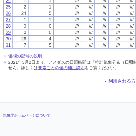
24
1
1
///
///
///
///
///
25
2
1
///
///
///
///
///
26
24
5
///
///
///
///
///
27
1
1
///
///
///
///
///
28
0
0
///
///
///
///
///
29
0
0
///
///
///
///
///
30
26
4
///
///
///
///
///
31
7
5
///
///
///
///
///
値欄の記号の説明
2021年3月2日より、アメダスの日照時間は「推計気象分布（日
せん。詳しくは
要素ごとの値の補足説明
をご覧ください。
利用される方
気象庁ホームページについて