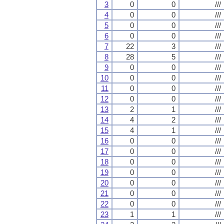
3
0
0
///
4
0
0
///
5
0
0
///
6
0
0
///
7
22
3
///
8
28
5
///
9
0
0
///
10
0
0
///
11
0
0
///
12
0
0
///
13
2
1
///
14
4
2
///
15
4
1
///
16
0
0
///
17
0
0
///
18
0
0
///
19
0
0
///
20
0
0
///
21
0
0
///
22
0
0
///
23
1
1
///