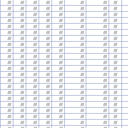
///
///
///
///
///
///
///
///
///
///
///
///
///
///
///
///
///
///
///
///
///
///
///
///
///
///
///
///
///
///
///
///
///
///
///
///
///
///
///
///
///
///
///
///
///
///
///
///
///
///
///
///
///
///
///
///
///
///
///
///
///
///
///
///
///
///
///
///
///
///
///
///
///
///
///
///
///
///
///
///
///
///
///
///
///
///
///
///
///
///
///
///
///
///
///
///
///
///
///
///
///
///
///
///
///
///
///
///
///
///
///
///
///
///
///
///
///
///
///
///
///
///
///
///
///
///
///
///
///
///
///
///
///
///
///
///
///
///
///
///
///
///
///
///
///
///
///
///
///
///
///
///
///
///
///
///
///
///
///
///
///
///
///
///
///
///
///
///