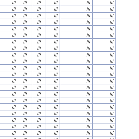
///
///
///
///
///
///
///
///
///
///
///
///
///
///
///
///
///
///
///
///
///
///
///
///
///
///
///
///
///
///
///
///
///
///
///
///
///
///
///
///
///
///
///
///
///
///
///
///
///
///
///
///
///
///
///
///
///
///
///
///
///
///
///
///
///
///
///
///
///
///
///
///
///
///
///
///
///
///
///
///
///
///
///
///
///
///
///
///
///
///
///
///
///
///
///
///
///
///
///
///
///
///
///
///
///
///
///
///
///
///
///
///
///
///
///
///
///
///
///
///
///
///
///
///
///
///