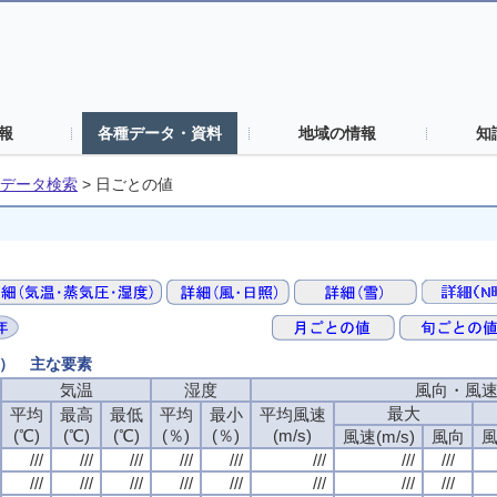
報
各種データ・資料
地域の情報
知
データ検索
>
日ごとの値
値） 主な要素
気温
湿度
風向・風
最大
平均
最高
最低
平均
最小
平均風速
(℃)
(℃)
(℃)
(％)
(％)
(m/s)
風速(m/s)
風向
風
///
///
///
///
///
///
///
///
///
///
///
///
///
///
///
///