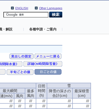
ENGLISH
Other Languages
識・解説
各種申請・ご案内
速
雪
日照
最大瞬間
時間
最多
降雪の深さの
最深積雪
(h)
風向
合計(cm)
(cm)
速(m/s)
風向
///
///
///
///
///
///
///
///
///
///
///
///