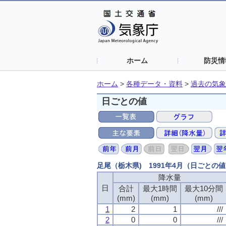
ホーム
防災情
ホーム
>
各種データ・資料
>
過去の気象
日ごとの値
足尾（栃木県) 1991年4月（日ごとの
降水量
日
合計
最大1時間
最大10分間
(mm)
(mm)
(mm)
1
2
1
///
2
0
0
///