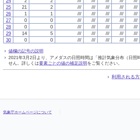
24
2
2
///
///
///
///
///
25
21
2
///
///
///
///
///
26
1
1
///
///
///
///
///
27
0
0
///
///
///
///
///
28
0
0
///
///
///
///
///
29
14
5
///
///
///
///
///
30
0
0
///
///
///
///
///
値欄の記号の説明
2021年3月2日より、アメダスの日照時間は「推計気象分布（日
せん。詳しくは
要素ごとの値の補足説明
をご覧ください。
利用される方
気象庁ホームページについて