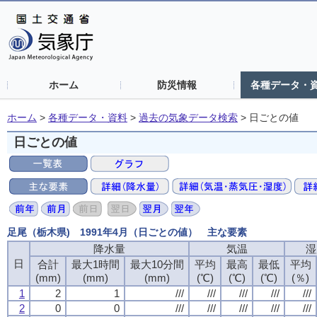
ホーム
防災情報
各種データ・
ホーム
>
各種データ・資料
>
過去の気象データ検索
>
日ごとの値
日ごとの値
足尾（栃木県) 1991年4月（日ごとの値） 主な要素
降水量
気温
湿
日
合計
最大1時間
最大10分間
平均
最高
最低
平均
(mm)
(mm)
(mm)
(℃)
(℃)
(℃)
(％)
1
2
1
///
///
///
///
///
2
0
0
///
///
///
///
///