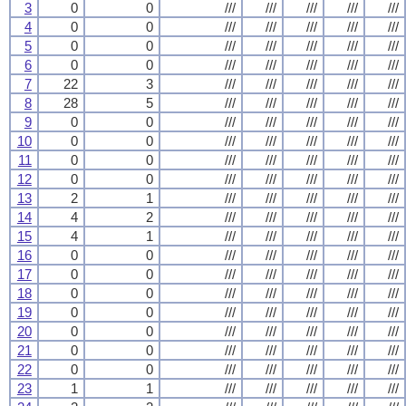
3
0
0
///
///
///
///
///
4
0
0
///
///
///
///
///
5
0
0
///
///
///
///
///
6
0
0
///
///
///
///
///
7
22
3
///
///
///
///
///
8
28
5
///
///
///
///
///
9
0
0
///
///
///
///
///
10
0
0
///
///
///
///
///
11
0
0
///
///
///
///
///
12
0
0
///
///
///
///
///
13
2
1
///
///
///
///
///
14
4
2
///
///
///
///
///
15
4
1
///
///
///
///
///
16
0
0
///
///
///
///
///
17
0
0
///
///
///
///
///
18
0
0
///
///
///
///
///
19
0
0
///
///
///
///
///
20
0
0
///
///
///
///
///
21
0
0
///
///
///
///
///
22
0
0
///
///
///
///
///
23
1
1
///
///
///
///
///